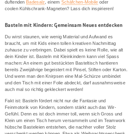
duftenden
Badesalz
, einem
Schäfchen-Mobile
oder
coolen Kühlschrank-Magneten? Lass dich inspirieren!
Basteln mit Kindern: Gemeinsam Neues entdecken
Du wirst staunen, wie wenig Material und Aufwand es
braucht, um mit Kids einen tollen kreativen Nachmittag
zuhause zu verbringen. Dabei spielt es keine Rolle, wie alt
dein Kinder ist. Basteln mit Kleinkindern kann viel Spass
machen: An einem gut bestückten Basteltisch hantieren
bereits Zweijährige begeistert mit Pinsel, Stiften oder Karton.
Und wenn man den Knirpsen eine Mal-Schürze umbindet
und den Tisch mit einer Folie abdeckt, darf ausnahmsweise
auch mal so richtig gekleckert werden!
Fakt ist: Basteln fördert nicht nur die Fantasie und
Feinmotorik von Kindern, sondern stärkt auch das Wir-
Gefühl. Denn es ist doch immer toll, wenn sich Gross und
Klein um einen Tisch herum versammeln und im Teamwork
hübsche Basteleien entstehen, die nachher voller Stolz
verschenkt werden können. Etwa als Weihnachtsgeschenk