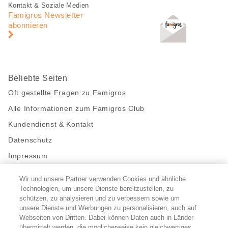
Fusszeile
Fusszeile
Kontakt & Soziale Medien
Navigation
Famigros Newsletter
abonnieren
Beliebte Seiten
Oft gestellte Fragen zu Famigros
Alle Informationen zum Famigros Club
Kundendienst & Kontakt
Datenschutz
Impressum
Wir und unsere Partner verwenden Cookies und ähnliche
Bleibe mit uns in Kontakt
Technologien, um unsere Dienste bereitzustellen, zu
Facebook
schützen, zu analysieren und zu verbessern sowie um
https://twitter.com/migros
https://www.youtube.com/user/Migr
Pinterest
Instagram
unsere Dienste und Werbungen zu personalisieren, auch auf
Webseiten von Dritten. Dabei können Daten auch in Länder
übermittelt werden, die möglicherweise kein gleichwertiges