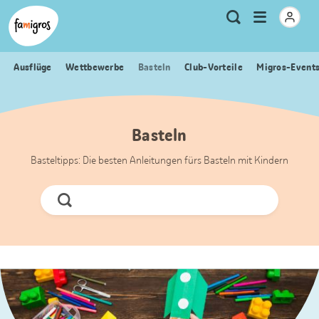
Sprungmarken
Header
Home Famigros.ch
Logo
Meta
Menu
Suche
Navigation
Navigation
öffnen
Ausflüge
Wettbewerbe
Basteln
Club-Vorteile
Migros-Event
Basteln
Basteltipps: Die besten Anleitungen fürs Basteln mit Kindern
Jetzt
Suchen