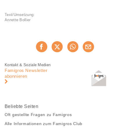
Text/Umsetzung:
Annette Bollier
Diese
Jetzt weiterempfehlen
Seite
teilen
Fusszeile
Fusszeile
Kontakt & Soziale Medien
Navigation
Famigros Newsletter
abonnieren
Beliebte Seiten
Oft gestellte Fragen zu Famigros
Alle Informationen zum Famigros Club