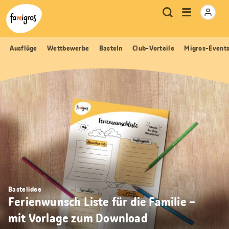
Sprungmarken
Header
Home Famigros.ch
Logo
Meta
Menu
Suche
Navigation
Navigation
öffnen
Ausflüge
Wettbewerbe
Basteln
Club-Vorteile
Migros-Event
Bastelidee
Ferienwunsch Liste für die Familie –
mit Vorlage zum Download