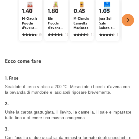
1.40
1.80
0.45
1.05
1.95
M-Classic
Bio
M-Classic
Jura Sel
Fiocchi
Fiocchi
Cannella
Sale
Migros
d'avena
d'avena
Macinata
iodato e
Carote
integrali
svizzeri
fluorato
668
1818
134
1241
fini
fini
Ecco come fare
1.
Fase
Scaldate il forno statico a 200 °C. Mescolate i fiocchi d’avena con
la bevanda di mandorle e lasciateli riposare brevemente.
2.
Unite la carota grattugiata, il lievito, la cannella, il sale e impastate
tutto fino a ottenere una massa omogenea.
3.
Con l’ausilio di due cucchiai da minestra formate degli gnocchetti e