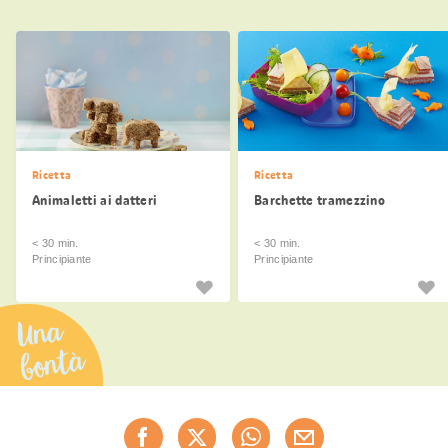
Ricetta
Ricetta
Animaletti ai datteri
Barchette tramezzino
< 30 min.
< 30 min.
Principiante
Principiante
Una
bontà
Condividi
questa