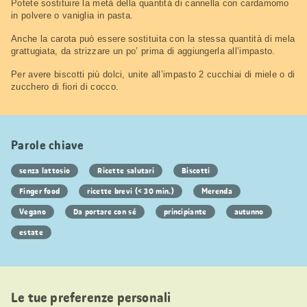
Potete sostituire la metà della quantità di cannella con cardamomo
in polvere o vaniglia in pasta.
Anche la carota può essere sostituita con la stessa quantità di mela
grattugiata, da strizzare un po’ prima di aggiungerla all’impasto.
Per avere biscotti più dolci, unite all’impasto 2 cucchiai di miele o di
zucchero di fiori di cocco.
Parole chiave
senza lattosio
Ricette salutari
Biscotti
Finger food
ricette brevi (< 30 min.)
Merenda
Vegano
Da portare con sé
principiante
autunno
estate
Le tue preferenze personali