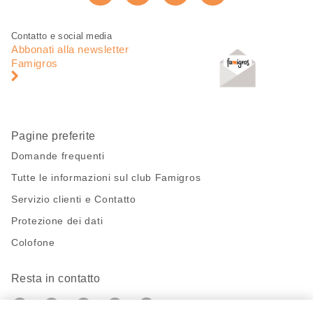
Consiglia ora
pagina
Piè
Navigazione
Contatto e social media
di
piè
Abbonati alla newsletter
pagina
di
Famigros
pagina
Pagine preferite
Domande frequenti
Tutte le informazioni sul club Famigros
Servizio clienti e Contatto
Protezione dei dati
Colofone
Resta in contatto
https://twitter.com/migros?
https://www.youtube.com/user/Migr
Pinterest
Instagram