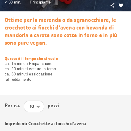
< 30 min.
Principiante
Condivid
Mi
piace
Ottime per la merenda o da sgranocchiare, le
crocchette ai fiocchi d’avena con bevanda di
mandorla e carote sono cotte in forno e in più
sono pure vegan.
web.recipe.accessibilityTitle
Questo è il tempo che ci vuole
ca. 15 minuti Preparazione
ca. 20 minuti cottura in forno
ca. 30 minuti essiccazione
raffreddamento
Per ca.
pezzi
Ingredienti Crocchette ai fiocchi d’avena