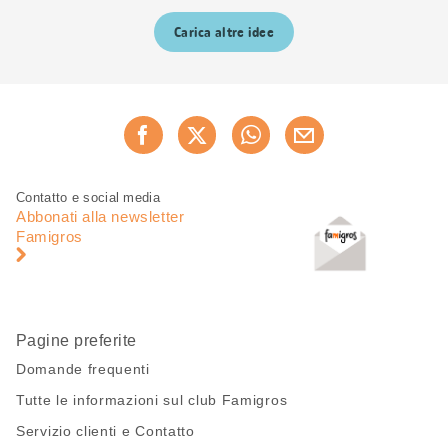
Carica altre idee
Condividi
Consiglia ora
questa
pagina
Piè
Navigazione
Contatto e social media
di
piè
Abbonati alla newsletter
pagina
di
Famigros
pagina
Pagine preferite
Domande frequenti
Tutte le informazioni sul club Famigros
Servizio clienti e Contatto