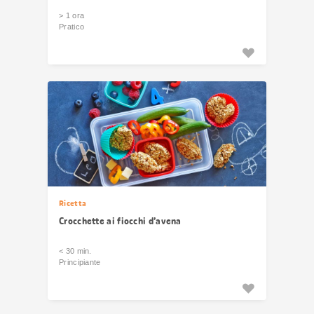
> 1 ora
Pratico
Ricetta
Crocchette ai fiocchi d’avena
< 30 min.
Principiante