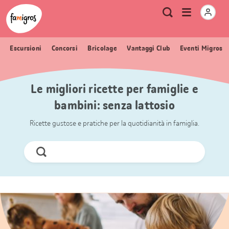
Navigazione
Header
Pagina iniziale Famigros.ch
Logo
Metanavigazione
Apri
Ricerca
segnalibri
menu
Escursioni
Concorsi
Bricolage
Vantaggi Club
Eventi Migros
Le migliori ricette per famiglie e
bambini: senza lattosio
Ricette gustose e pratiche per la quotidianità in famiglia.
Cerca
ora