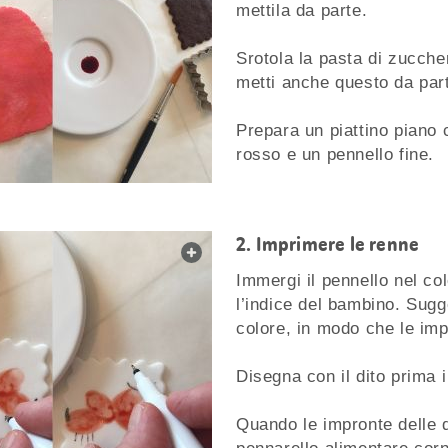
mettila da parte.
Srotola la pasta di zuccher
metti anche questo da par
Prepara un piattino piano 
rosso e un pennello fine.
Imprimere le renne
web.lightbox.openLink
Immergi il pennello nel co
l’indice del bambino. Sug
colore, in modo che le impr
Disegna con il dito prima i
Quando le impronte delle d