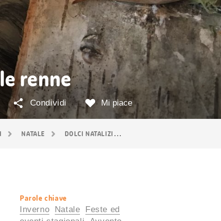
 le renne
Condividi
Mi piace
I
NATALE
DOLCI NATALIZI
BISCOTTI DI PASTA FROLLA
Parole chiave
Informazioni
Inverno
Natale
Feste ed
utili