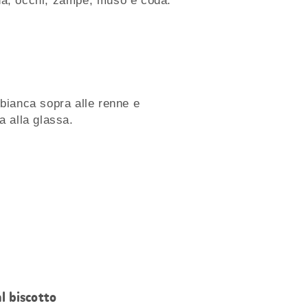
na, occhi, zampe, muso e coda.
 bianca sopra alle renne e
a alla glassa.
l biscotto