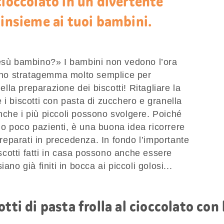
cioccolato in un divertente
 insieme ai tuoi bambini.
ù bambino?» I bambini non vedono l’ora
e uno stratagemma molto semplice per
nella preparazione dei biscotti! Ritagliare la
 i biscotti con pasta di zucchero e granella
nche i più piccoli possono svolgere. Poiché
sono poco pazienti, è una buona idea ricorrere
 preparati in precedenza. In fondo l’importante
biscotti fatti in casa possono anche essere
ano già finiti in bocca ai piccoli golosi...
tti di pasta frolla al cioccolato con