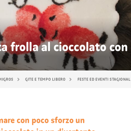
ta frolla al cioccolato con
 MIGROS
GITE E TEMPO LIBERO
FESTE ED EVENTI STAGIONAL
are con poco sforzo un