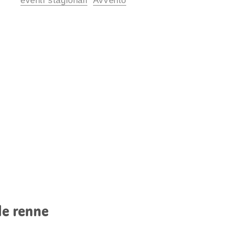
eventi stagionali
Avvento
 le renne