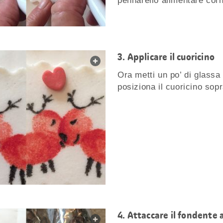
pennarello alimentare cor
Applicare il cuoricino
web.lightbox.openLink
Ora metti un po’ di glassa
posiziona il cuoricino sopr
Attaccare il fondente a
web.lightbox.openLink