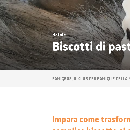
Natale
Biscotti di pas
Navigazione
FAMIGROS, IL CLUB PER FAMIGLIE DELLA
breadcrumb
Impara come trasform