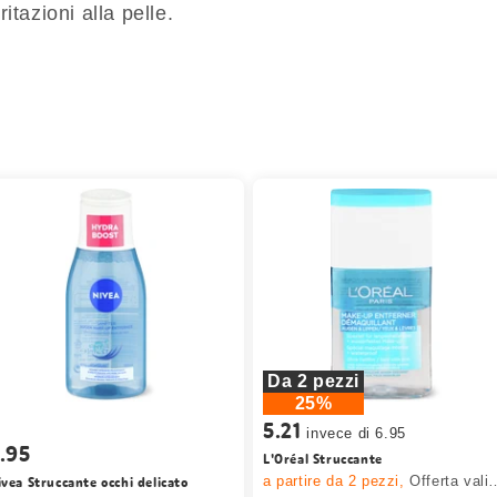
itazioni alla pelle.
Da 2 pezzi
25%
5.21
invece di 6.95
.95
L'Oréal Struccante
ivea Struccante occhi delicato
a partire da 2
pezzi,
Offerta valida solo dal 6.8 al 19.8.2026, fino a esaurimento dello stock.