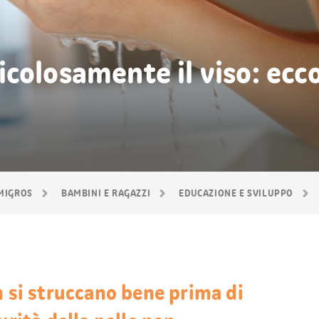
colosamente il viso: ecc
 MIGROS
BAMBINI E RAGAZZI
EDUCAZIONE E SVILUPPO
n si struccano bene prima di