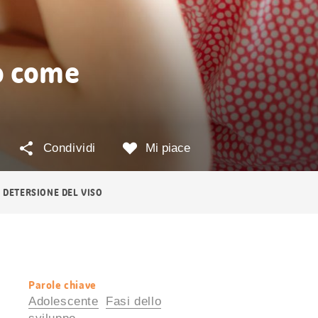
o come
Condividi
Mi piace
DETERSIONE DEL VISO
Parole chiave
Informazioni
Adolescente
Fasi dello
utili