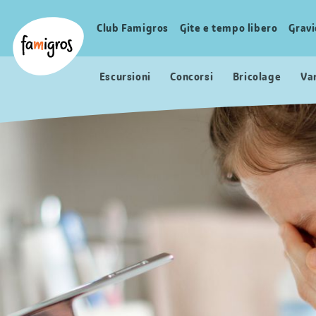
Navigazione
Header
Pagina iniziale Famigros.ch
segnalibri
Logo
Club Famigros
Gite e tempo libero
Grav
Navigazione
principale
Escursioni
Concorsi
Bricolage
Va