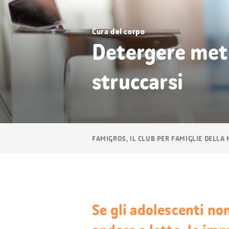
Cura del corpo
Detergere meti
struccarsi
Navigazione
FAMIGROS, IL CLUB PER FAMIGLIE DELLA
breadcrumb
Se gli adolescenti no