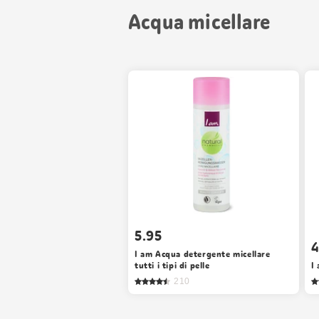
Acqua micellare
5.95
4
I am Acqua detergente micellare
tutti i tipi di pelle
I
210