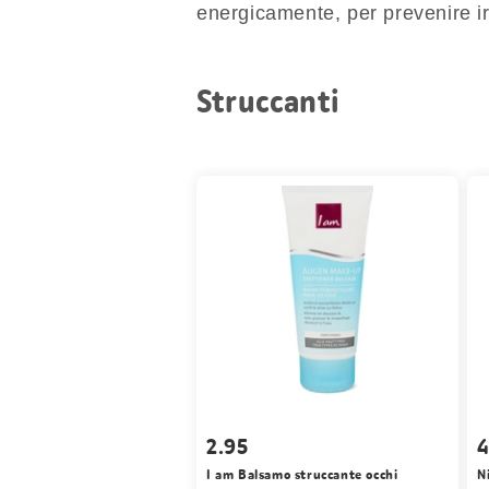
energicamente, per prevenire irr
Struccanti
2.95
4
I am Balsamo struccante occhi
N