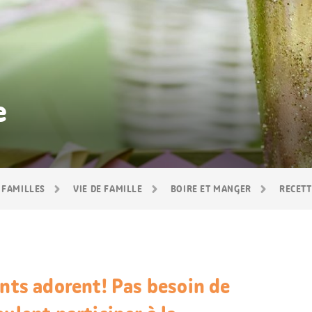
e
 FAMILLES
VIE DE FAMILLE
BOIRE ET MANGER
RECETT
ants adorent! Pas besoin de