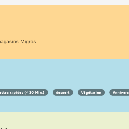
magasins Migros
ettes rapides (< 30 Min.)
dessert
Végétarien
Annivers