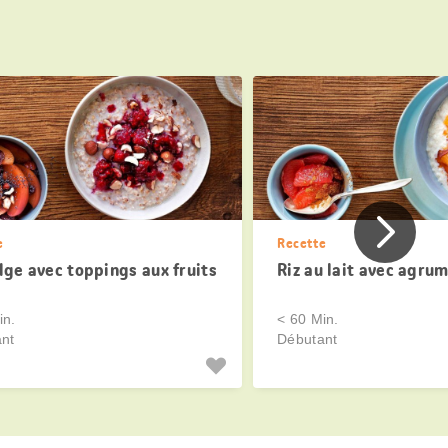
Page
e
Recette
précéde
dge avec toppings aux fruits
Riz au lait avec agru
in.
< 60 Min.
nt
Débutant