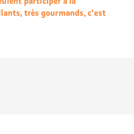
ulent participer à la
llants, très gourmands, c'est