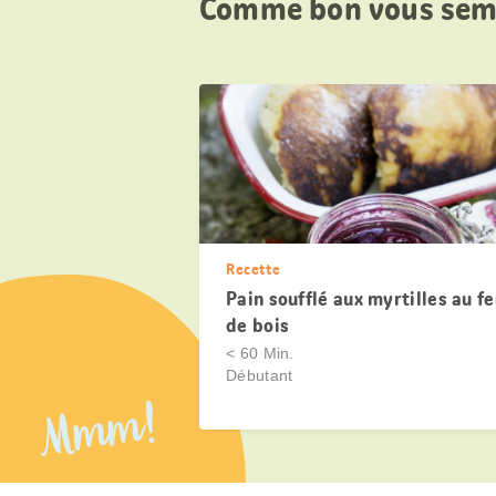
Comme bon vous sem
Recette
Pain soufflé aux myrtilles au f
de bois
< 60 Min.
Débutant
Mmm!