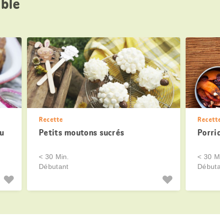
ble
Recette
Recett
eu
Petits moutons sucrés
Porri
< 30 Min.
< 30 M
Débutant
Débuta