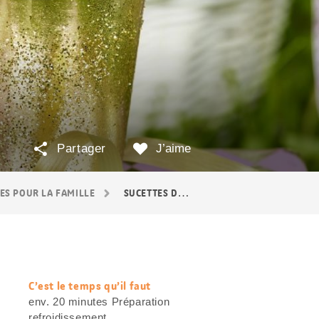
Partager
J’aime
ES POUR LA FAMILLE
SUCETTES DE FÉE
C’est le temps qu’il faut
web.recipe.accessibilityTitle
env. 20 minutes Préparation
refroidissement