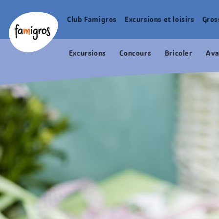
Signets
Header
Accueil Famigros.ch
de
Logo
Club Famigros
Excursions et loisirs
Gros
Navigation
navigation
principale
Excursions
Concours
Bricoler
Ava