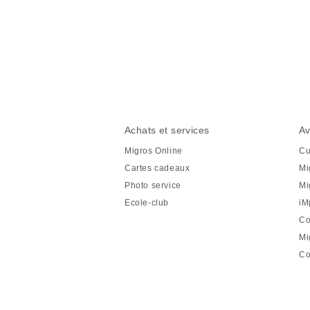
Partager
cette
page
Pied
Navigation
Achats et services
Av
de
en
Migros Online
Cu
page
pied
Cartes cadeaux
Mi
de
Photo service
Mi
page
Ecole-club
iM
Co
Mi
Co