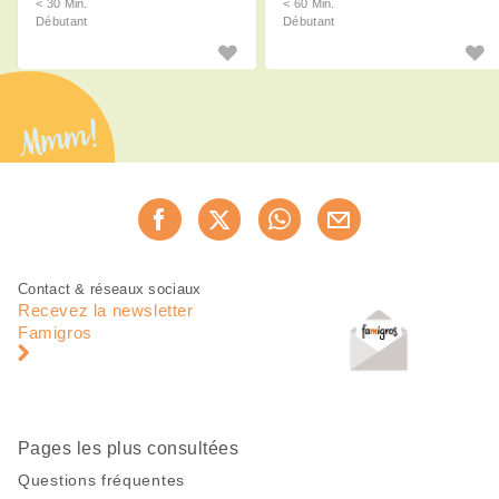
< 30 Min.
< 60 Min.
Débutant
Débutant
Mmm!
Partager
Recommander maintenan
cette
page
Pied
Navigation
Contact & réseaux sociaux
de
en
Recevez la newsletter
page
pied
Famigros
de
page
Pages les plus consultées
Questions fréquentes