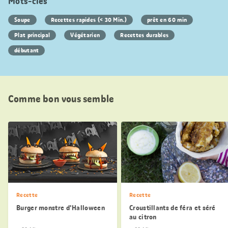
Mots-clés
Soupe
Recettes rapides (< 30 Min.)
prêt en 60 min
Plat principal
Végétarien
Recettes durables
débutant
Comme bon vous semble
Recette
Recette
Burger monstre d'Halloween
Croustillants de féra et séré
au citron