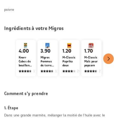
poivre
Ingrédients à votre Migros
4.00
3.90
1.20
1.70
0.95
Knorr
Migros
M-Classic
M-Classic
Migros
Cubes de
Pommes
Paprika
Maïs pour
Grains d
bouillon
de terre à
doux
popcorn
maïs
de
chair
174
1155
285
272
légumes
farineuse
Comment s’y prendre
1.
Étape
Dans une grande marmite, mélanger la moitié de l’huile avec le