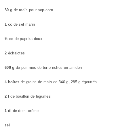
30 g
de maïs pour pop-corn
1 cc
de sel marin
½ cc
de paprika doux
2
échalotes
600 g
de pommes de terre riches en amidon
4 boîtes
de grains de maïs de 340 g, 285 g égouttés
2 l
de bouillon de légumes
1 dl
de demi-crème
sel