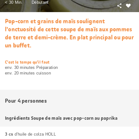
< 30 Min.
Débutant
Partager
J’aim
Pop-corn et grains de maïs soulignent
l'onctuosité de cette soupe de maïs aux pommes
de terre et demi-crème. En plat principal ou pour
un buffet.
web.recipe.accessibilityTitle
C’est le temps qu’il faut
env. 30 minutes Préparation
env. 20 minutes cuisson
Pour 4 personnes
Ingrédients Soupe de maïs avec pop-corn au paprika
3 cs
d’huile de colza HOLL