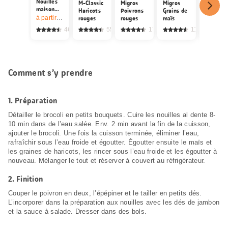
Nouilles
M-Classic
Migros
Migros
IP-SUIS
maison
Haricots
Poivrons
Grains de
Dés de
extra
à partir de 2
articles,
rouges
Offre valable du 6.8 au 12.8.2026, jusqu’à é
rouges
maïs
jambon 
larges
devant
461
553
1778
114
Comment s’y prendre
1.
Préparation
Détailler le brocoli en petits bouquets. Cuire les nouilles al dente 8-
10 min dans de l’eau salée. Env. 2 min avant la fin de la cuisson,
ajouter le brocoli. Une fois la cuisson terminée, éliminer l’eau,
rafraîchir sous l’eau froide et égoutter. Égoutter ensuite le maïs et
les graines de haricots, les rincer sous l’eau froide et les égoutter à
nouveau. Mélanger le tout et réserver à couvert au réfrigérateur.
2.
Finition
Couper le poivron en deux, l’épépiner et le tailler en petits dés.
L’incorporer dans la préparation aux nouilles avec les dés de jambon
et la sauce à salade. Dresser dans des bols.