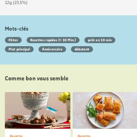
12g (23,5%)
Mots-clés
Pâtes
Recettes rapides (< 30 Min.)
prêt en 30 min
Plat principal
Anniversaire
débutant
Comme bon vous semble
Recette
Recette