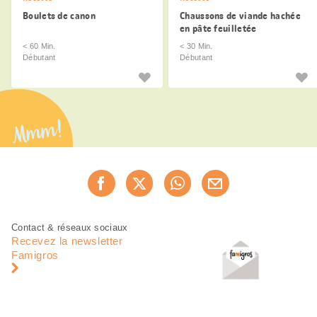
Boulets de canon
Chaussons de viande hachée
en pâte feuilletée
< 60 Min.
< 30 Min.
Débutant
Débutant
Mmm!
Partager
Recommander maintenan
cette
page
Pied
Navigation
Contact & réseaux sociaux
de
en
Recevez la newsletter
page
pied
Famigros
de
page