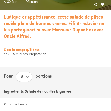
< 30 Min.
Débutant
Partager
J’aim
Ludique et appétissante, cette salade de pâtes
recèle plein de bonnes choses. Fifi Brindacier ne
les partagerait ni avec Monsieur Dupont ni avec
Oncle Alfred.
web.recipe.accessibilityTitle
C’est le temps qu’il faut
env. 25 minutes Préparation
Pour
portions
Ingrédients Salade de nouilles bigarrée
200 g
de brocoli