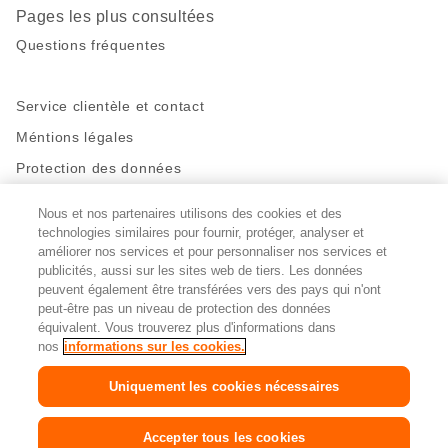
Pages les plus consultées
Questions fréquentes
Service clientèle et contact
Méntions légales
Protection des données
Nous et nos partenaires utilisons des cookies et des
Restez en contact!
technologies similaires pour fournir, protéger, analyser et
Facebook
http://twitter.com/migros
https://www.youtube.com/user/Migr
Pinterest
Instagram
améliorer nos services et pour personnaliser nos services et
publicités, aussi sur les sites web de tiers. Les données
peuvent également être transférées vers des pays qui n'ont
peut-être pas un niveau de protection des données
Paramètres des cookies
équivalent. Vous trouverez plus d'informations dans
nos
informations sur les cookies.
DE
FR
IT
Uniquement les cookies nécessaires
© 2026 La Fédération des coopératives Migros
Accepter tous les cookies
Copyright