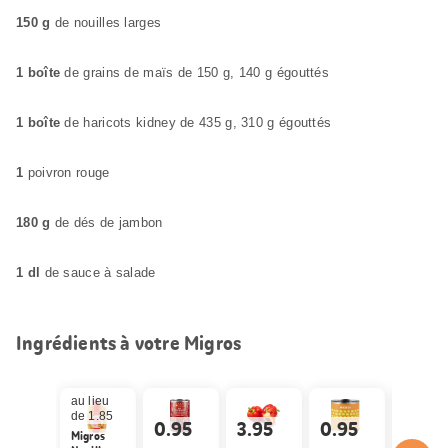
150 g
de nouilles larges
1 boîte
de grains de maïs de 150 g, 140 g égouttés
1 boîte
de haricots kidney de 435 g, 310 g égouttés
1
poivron rouge
180 g
de dés de jambon
1 dl
de sauce à salade
Ingrédients à votre Migros
Dès 2 pièces
-.30
de moins
1.55
au lieu
de 1.85
0.95
3.95
0.95
3.20
Migros