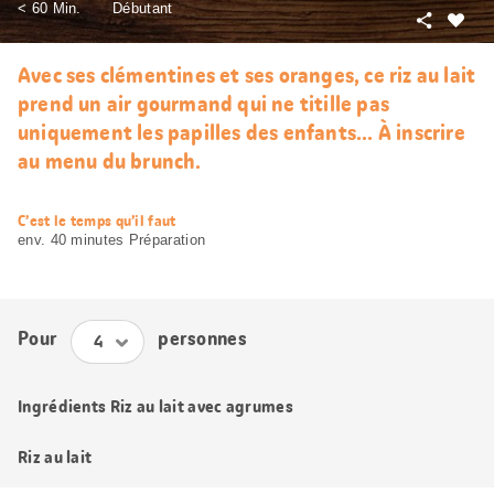
< 60 Min.
Débutant
Partager
J’aim
Avec ses clémentines et ses oranges, ce riz au lait
prend un air gourmand qui ne titille pas
uniquement les papilles des enfants... À inscrire
au menu du brunch.
web.recipe.accessibilityTitle
C’est le temps qu’il faut
env. 40 minutes Préparation
Pour
personnes
Ingrédients Riz au lait avec agrumes
Riz au lait