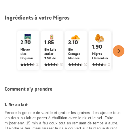
Ingrédients à votre Migros
2.70
1.85
3.10
1.80
1.90
Mister
Bio Lait
Bio
M-Classi
Rice
entier
Oranges
Migros
IP-SUIS
Originario
3.5% de
blondes
Clémentines
Cristal
pour riz
gras,
Sucre fi
21
855
520
2739
au lait
pasteurisé
cristalli
Comment s’y prendre
1.
Riz au lait
Fendre la gousse de vanille et gratter les graines. Les ajouter tous
les deux au lait et porter à ébullition avec le riz et le sel. Faire
mijoter env. 15 min à feu doux tout en remuant de temps à autre.
Éteindre le feu, mais laisser le riz à couvert sur la plaque durant