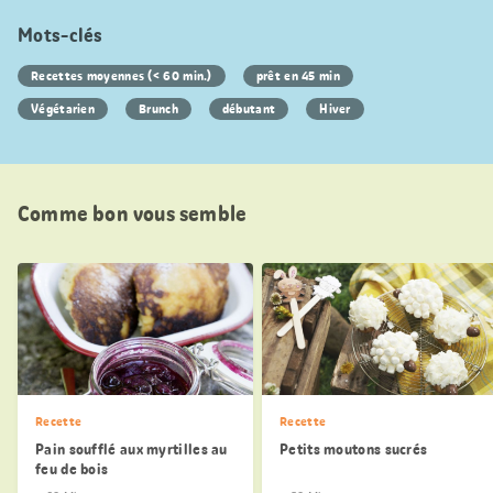
Mots-clés
Recettes moyennes (< 60 min.)
prêt en 45 min
Végétarien
Brunch
débutant
Hiver
Comme bon vous semble
Recette
Recette
Pain soufflé aux myrtilles au
Petits moutons sucrés
feu de bois