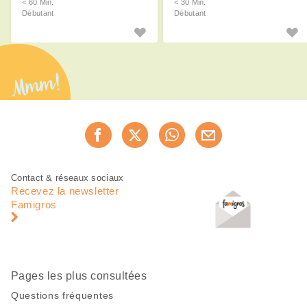
< 60 Min.
< 30 Min.
Débutant
Débutant
Mmm!
Partager
Recommander maintenan
cette
page
Pied
Navigation
Contact & réseaux sociaux
de
en
Recevez la newsletter
page
pied
Famigros
de
page
Pages les plus consultées
Questions fréquentes