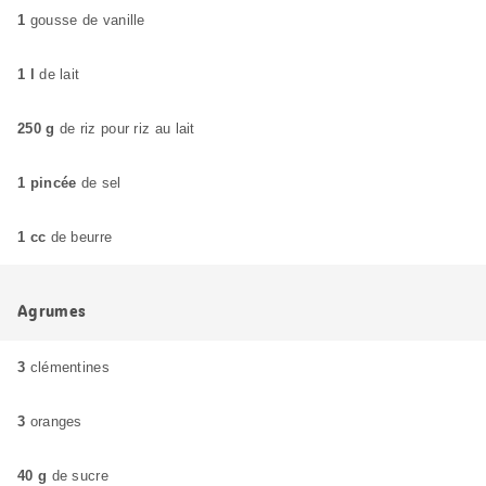
1
gousse de vanille
1 l
de lait
250 g
de riz pour riz au lait
1 pincée
de sel
1 cc
de beurre
Agrumes
3
clémentines
3
oranges
40 g
de sucre