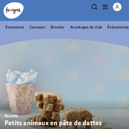
Signets
Header
Accueil Famigros.ch
Logo
Métanavigation
Ouvrir
Recherche
de
le
navigation
menu
Excursions
Concours
Bricoler
Avantages du club
Évènements
Recette
Petits animaux en pâte de dattes