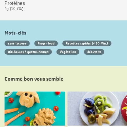
Protéines
4g (10,7%)
Mots-clés
sans lactose
Finger food
Recettes rapides (< 30 Min.)
Dix-heures / quatre-heures
Vegétalien
débutant
Comme bon vous semble