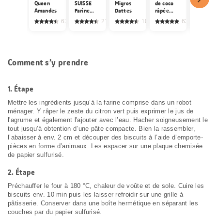
jour
Queen
SUISSE
Migros
de coco
Amandes
Farine
Dattes
râpée
Bio Lim
complète
râpée
625
217
1059
62
Typ 1600
Comment s’y prendre
1.
Étape
Mettre les ingrédients jusqu’à la farine comprise dans un robot
ménager. Y râper le zeste du citron vert puis exprimer le jus de
l'agrume et également l'ajouter avec l’eau. Hacher soigneusement le
tout jusqu’à obtention d’une pâte compacte. Bien la rassembler,
l’abaisser à env. 2 cm et découper des biscuits à l’aide d’emporte-
pièces en forme d’animaux. Les espacer sur une plaque chemisée
de papier sulfurisé.
2.
Étape
Préchauffer le four à 180 °C, chaleur de voûte et de sole. Cuire les
biscuits env. 10 min puis les laisser refroidir sur une grille à
pâtisserie. Conserver dans une boîte hermétique en séparant les
couches par du papier sulfurisé.