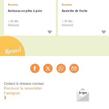
Recette
Recette
Animaux en pâte à pain
Assiette de fruits
< 30 Min.
< 30 Min.
Débutant
Débutant
Mmm!
Partager
Recommander maintenan
cette
page
Pied
Navigation
Contact & réseaux sociaux
de
en
Recevez la newsletter
page
pied
Famigros
de
page