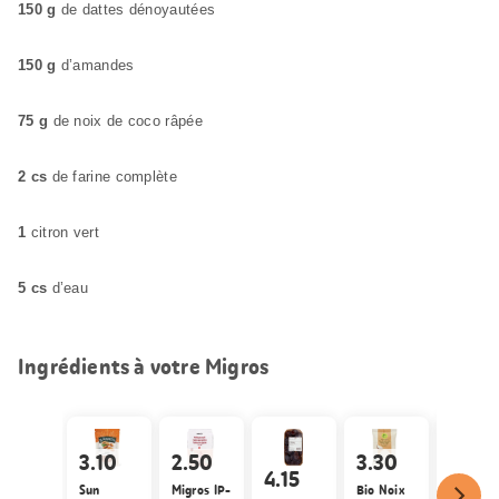
150 g
de dattes dénoyautées
150 g
d’amandes
75 g
de noix de coco râpée
2 cs
de farine complète
1
citron vert
5 cs
d’eau
Ingrédients à votre Migros
3.10
2.50
3.30
4.15
Prix du
Sun
Migros IP-
Bio Noix