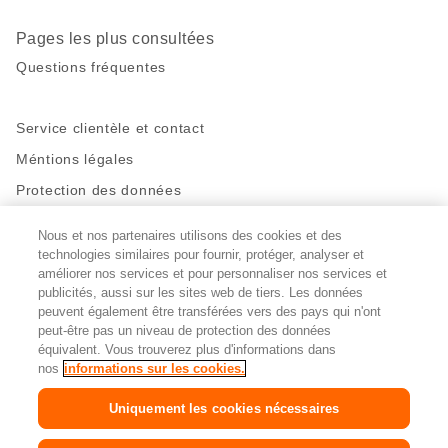
Pages les plus consultées
Questions fréquentes
Service clientèle et contact
Méntions légales
Protection des données
Nous et nos partenaires utilisons des cookies et des
Restez en contact!
technologies similaires pour fournir, protéger, analyser et
Facebook
http://twitter.com/migros
https://www.youtube.com/user/Migr
Pinterest
Instagram
améliorer nos services et pour personnaliser nos services et
publicités, aussi sur les sites web de tiers. Les données
peuvent également être transférées vers des pays qui n'ont
peut-être pas un niveau de protection des données
Paramètres des cookies
équivalent. Vous trouverez plus d'informations dans
nos
informations sur les cookies.
DE
FR
IT
Uniquement les cookies nécessaires