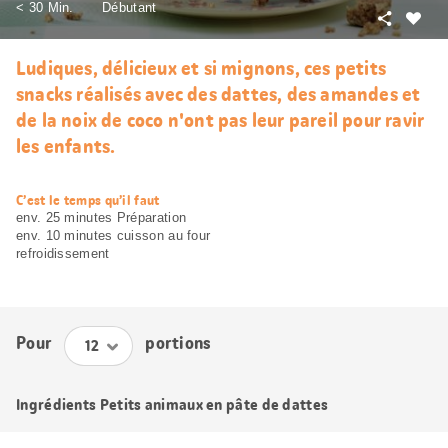
< 30 Min.
Débutant
Partager
J’aim
Ludiques, délicieux et si mignons, ces petits
snacks réalisés avec des dattes, des amandes et
de la noix de coco n'ont pas leur pareil pour ravir
les enfants.
web.recipe.accessibilityTitle
C’est le temps qu’il faut
env. 25 minutes Préparation
env. 10 minutes cuisson au four
refroidissement
Pour
portions
Ingrédients Petits animaux en pâte de dattes