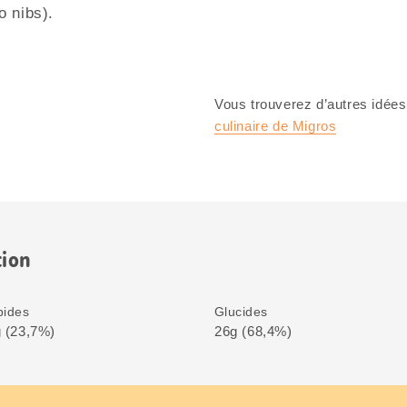
o nibs).
Vous trouverez d’autres idées
culinaire de Migros
tion
pides
Glucides
 (23,7%)
26g (68,4%)