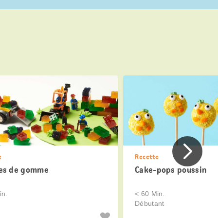
Page
e
Recette
précéde
es de gomme
Cake-pops poussin
in.
< 60 Min.
Débutant