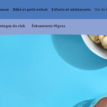
sesse
Bébé et petit enfant
Enfants et adolescents
Vie de 
ntages du club
Évènements Migros