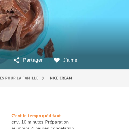
Partager
J’aime
ES POUR LA FAMILLE
NICE CREAM
C’est le temps qu’il faut
web.recipe.accessibilityTitle
env. 10 minutes Préparation
au moins 4 heures congélation