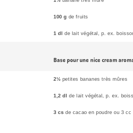
1½
banane très mûre
100 g
de fruits
1 dl
de lait végétal, p. ex. boisso
Base pour une nice cream aroma
2½
petites bananes très mûres
1,2 dl
de lait végétal, p. ex. bois
3 cs
de cacao en poudre ou 3 cc 