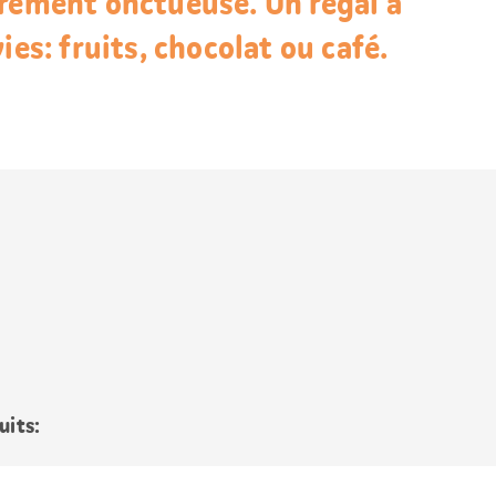
èrement onctueuse. Un régal à
ies: fruits, chocolat ou café.
uits: