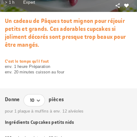
> 1 h
Expert
Partager
J’aim
Un cadeau de Pâques tout mignon pour réjouir
petits et grands. Ces adorables cupcakes si
joliment décorés sont presque trop beaux pour
être mangés.
web.recipe.accessibilityTitle
C’est le temps qu’il faut
env. 1 heure Préparation
env. 20 minutes cuisson au four
Donne
pièces
pour 1 plaque à muffins à env. 12 alvéoles
Ingrédients Cupcakes petits nids