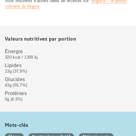
Vous trouverez d’autres idées de recettes sur
Migusto – le portail
culinaire de Migros
Valeurs nutritives par portion
Énergie
320 kcal / 1300 kj
Lipides
13g (37,9%)
Glucides
43g (55,7%)
Protéines
5g (6,5%)
Mots-clés