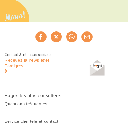
Mmm!
Partager
Recommander maintenan
cette
page
Pied
Navigation
Contact & réseaux sociaux
de
en
Recevez la newsletter
page
pied
Famigros
de
page
Pages les plus consultées
Questions fréquentes
Service clientèle et contact