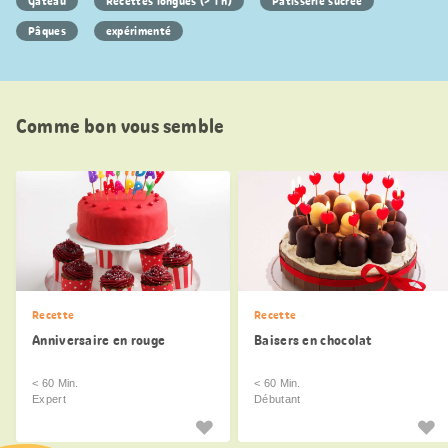
Gâteau
Recettes longues (> 1 h)
Pâtisserie sucrée
Pâques
expérimenté
Comme bon vous semble
Recette
Recette
Anniversaire en rouge
Baisers en chocolat
< 60 Min.
< 60 Min.
Expert
Débutant