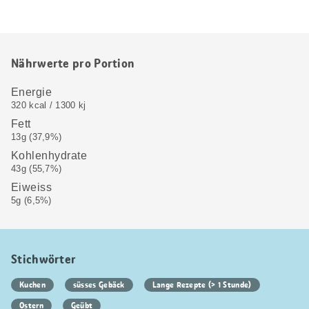
Nährwerte pro Portion
Energie
320 kcal / 1300 kj
Fett
13g (37,9%)
Kohlenhydrate
43g (55,7%)
Eiweiss
5g (6,5%)
Stichwörter
Kuchen
süsses Gebäck
Lange Rezepte (> 1 Stunde)
Ostern
Geübt