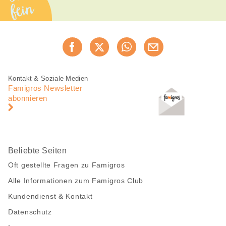
fein
Diese
Jetzt weiterempfehlen
Seite
teilen
Fusszeile
Fusszeile
Kontakt & Soziale Medien
Navigation
Famigros Newsletter
abonnieren
Beliebte Seiten
Oft gestellte Fragen zu Famigros
Alle Informationen zum Famigros Club
Kundendienst & Kontakt
Datenschutz