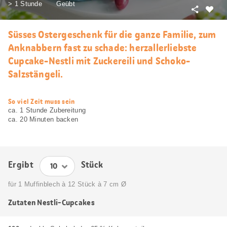
> 1 Stunde
Geübt
Teilen
Als
Favori
Süsses Ostergeschenk für die ganze Familie, zum
merke
Anknabbern fast zu schade: herzallerliebste
Cupcake-Nestli mit Zuckereili und Schoko-
Salzstängeli.
web.recipe.accessibilityTitle
So viel Zeit muss sein
ca. 1 Stunde Zubereitung
ca. 20 Minuten backen
Ergibt
Stück
für 1 Muffinblech à 12 Stück à 7 cm Ø
Zutaten Nestli-Cupcakes