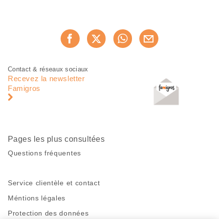
Partager
Recommander maintenan
cette
page
Pied
Navigation
Contact & réseaux sociaux
de
en
Recevez la newsletter
page
pied
Famigros
de
page
Pages les plus consultées
Questions fréquentes
Service clientèle et contact
Méntions légales
Protection des données