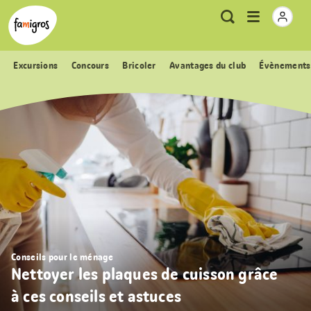
Signets
Header
Accueil Famigros.ch
Logo
Métanavigation
Ouvrir
Recherche
de
le
navigation
menu
Excursions
Concours
Bricoler
Avantages du club
Évènements
Conseils pour le ménage
Nettoyer les plaques de cuisson grâce
à ces conseils et astuces