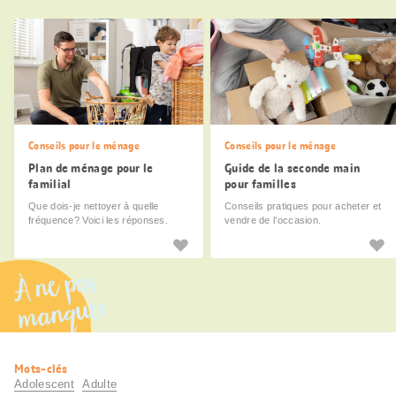
Conseils pour le ménage
Conseils pour le ménage
Plan de ménage pour le
Guide de la seconde main
familial
pour familles
Que dois-je nettoyer à quelle
Conseils pratiques pour acheter et
fréquence? Voici les réponses.
vendre de l’occasion.
À ne pas
manquer
Informations
Mots-clés
utiles
Adolescent
Adulte