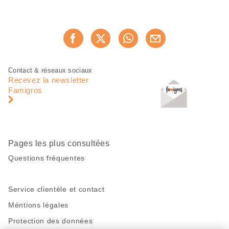
Partager
Recommander maintenan
cette
page
Pied
Navigation
Contact & réseaux sociaux
de
en
Recevez la newsletter
page
pied
Famigros
de
page
Pages les plus consultées
Questions fréquentes
Service clientèle et contact
Méntions légales
Protection des données