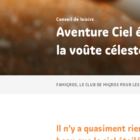
Conseil de loisirs
Aventure Ciel 
la voûte célest
Navigation
FAMIGROS, LE CLUB DE MIGROS POUR LES
Breadcrumb
Il n’y a quasiment rie