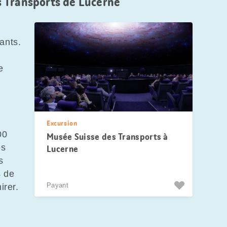
 Transports de Lucerne
ants.
e
Excursion
00
Musée Suisse des Transports à
es
Lucerne
s
s de
Payant
irer.