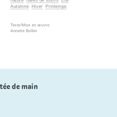
nature
Idées de loisirs
Été
Automne
Hiver
Printemps
Texte/Mise en œuvre
Annette Bollier
rtée de main