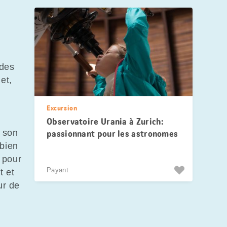
 des
et,
Excursion
Observatoire Urania à Zurich:
, son
passionnant pour les astronomes
en herbe
bien
e pour
Payant
t et
ur de