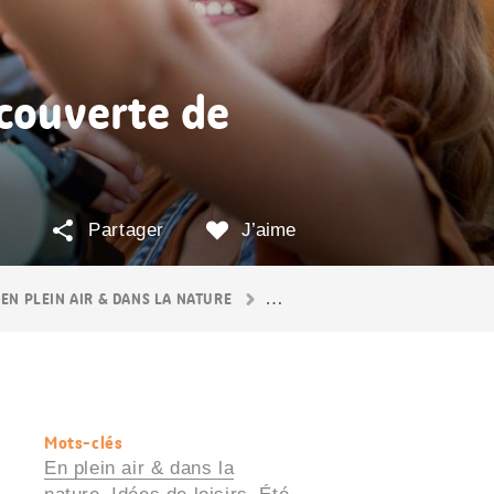
écouverte de
Partager
J’aime
EN PLEIN AIR & DANS LA NATURE
AVENTURE CIEL ÉTOILÉ
Mots-clés
Informations
En plein air & dans la
utiles