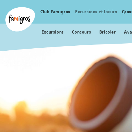
Signets
Header
Accueil Famigros.ch
de
Logo
Club Famigros
Excursions et loisirs
Gros
Navigation
navigation
principale
Excursions
Concours
Bricoler
Ava