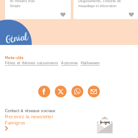
45 minutes max.
Déguisements, conseils de
Simple
maquillage et décoration
Génial
Informations
Mots-clés
utiles
Fêtes et thèmes saisonniers
Automne
Halloween
Partager
Recommander maintenan
cette
page
Pied
Navigation
Contact & réseaux sociaux
de
en
Recevez la newsletter
page
pied
Famigros
de
page