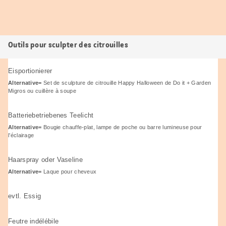
Outils pour sculpter des citrouilles
Eisportionierer
Alternative=
Set de sculpture de citrouille Happy Halloween de Do it + Garden
Migros ou cuillère à soupe
Batteriebetriebenes Teelicht
Alternative=
Bougie chauffe-plat, lampe de poche ou barre lumineuse pour
l’éclairage
Haarspray oder Vaseline
Alternative=
Laque pour cheveux
evtl. Essig
Feutre indélébile