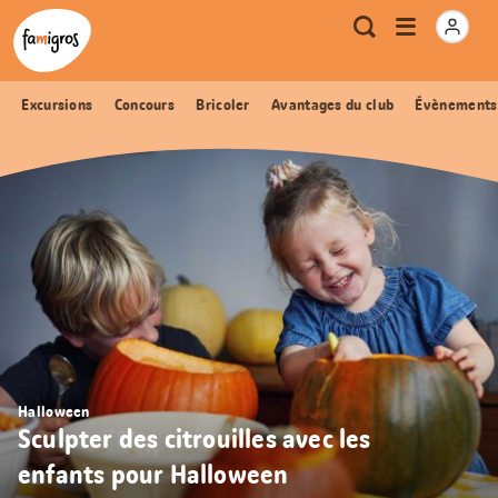
Signets
Header
Accueil Famigros.ch
Logo
Métanavigation
Ouvrir
Recherche
de
le
navigation
menu
Excursions
Concours
Bricoler
Avantages du club
Évènements
Halloween
Sculpter des citrouilles avec les
enfants pour Halloween