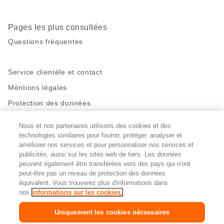
Pages les plus consultées
Questions fréquentes
Service clientèle et contact
Méntions légales
Protection des données
Nous et nos partenaires utilisons des cookies et des
Restez en contact!
technologies similaires pour fournir, protéger, analyser et
Facebook
http://twitter.com/migros
https://www.youtube.com/user/Migr
Pinterest
Instagram
améliorer nos services et pour personnaliser nos services et
publicités, aussi sur les sites web de tiers. Les données
peuvent également être transférées vers des pays qui n'ont
peut-être pas un niveau de protection des données
Paramètres des cookies
équivalent. Vous trouverez plus d'informations dans
nos
informations sur les cookies.
DE
FR
IT
Uniquement les cookies nécessaires