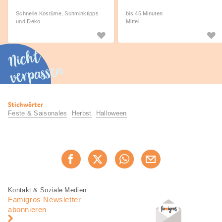
Schnelle Kostüme, Schminktipps
bis 45 Minuten
und Deko
Mittel
Nicht
verpassen
Nützliche
Stichwörter
Informationen
Feste & Saisonales
Herbst
Halloween
Diese
Jetzt weiterempfehlen
Seite
teilen
Fusszeile
Fusszeile
Kontakt & Soziale Medien
Navigation
Famigros Newsletter
abonnieren