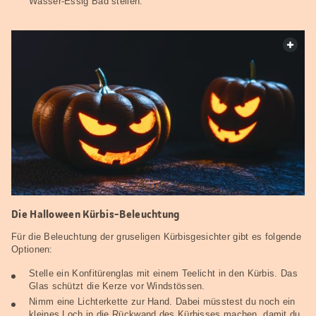
Wasser-Essig Bad stellen.
web.
Die Halloween Kürbis-Beleuchtung
Für die Beleuchtung der gruseligen Kürbisgesichter gibt es folgende
Optionen:
Stelle ein Konfitürenglas mit einem Teelicht in den Kürbis. Das
Glas schützt die Kerze vor Windstössen.
Nimm eine Lichterkette zur Hand. Dabei müsstest du noch ein
kleines Loch in die Rückwand des Kürbisses machen, damit du