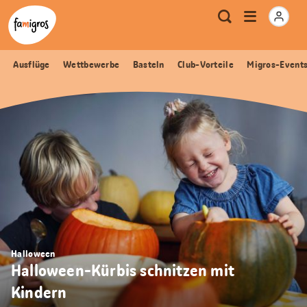
Sprungmarken
Header
Home Famigros.ch
Logo
Meta
Menu
Suche
Navigation
Navigation
öffnen
Ausflüge
Wettbewerbe
Basteln
Club-Vorteile
Migros-Event
Halloween
Halloween-Kürbis schnitzen mit
Kindern