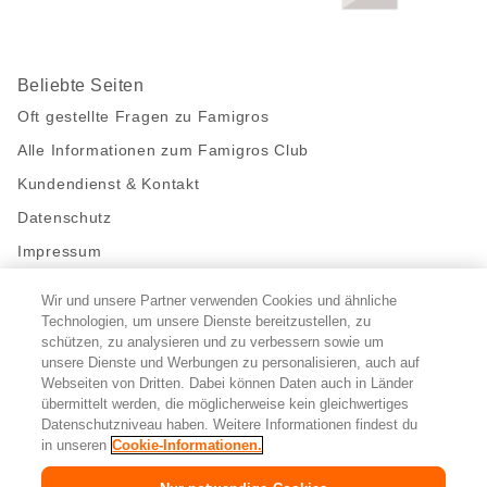
Beliebte Seiten
Oft gestellte Fragen zu Famigros
Alle Informationen zum Famigros Club
Kundendienst & Kontakt
Datenschutz
Impressum
Wir und unsere Partner verwenden Cookies und ähnliche
Bleibe mit uns in Kontakt
Technologien, um unsere Dienste bereitzustellen, zu
Facebook
https://twitter.com/migros
https://www.youtube.com/user/Migr
Pinterest
Instagram
schützen, zu analysieren und zu verbessern sowie um
unsere Dienste und Werbungen zu personalisieren, auch auf
Webseiten von Dritten. Dabei können Daten auch in Länder
übermittelt werden, die möglicherweise kein gleichwertiges
Cookie-Einstellungen
Datenschutzniveau haben. Weitere Informationen findest du
in unseren
Cookie-Informationen.
DE
FR
IT