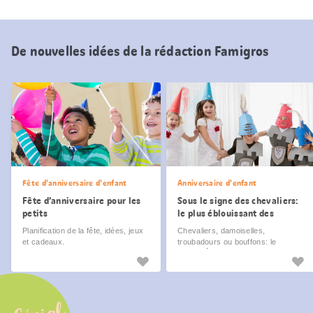
De nouvelles idées de la rédaction Famigros
Fête d’anniversaire d’enfant
Anniversaire d’enfant
Fête d’anniversaire pour les
Sous le signe des chevaliers:
petits
le plus éblouissant des
costumes
Planification de la fête, idées, jeux
Chevaliers, damoiselles,
et cadeaux.
troubadours ou bouffons: le
Moyen-Âge regorge d’idées pour
de somptueux costumes.