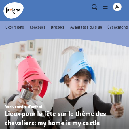
Signets
Header
Accueil Famigros.ch
Logo
Métanavigation
Ouvrir
Recherche
de
le
navigation
menu
Excursions
Concours
Bricoler
Avantages du club
Évènements
Anniversaire d’enfant
Lieux pour la fête sur le thème des
chevaliers: my home is my castle