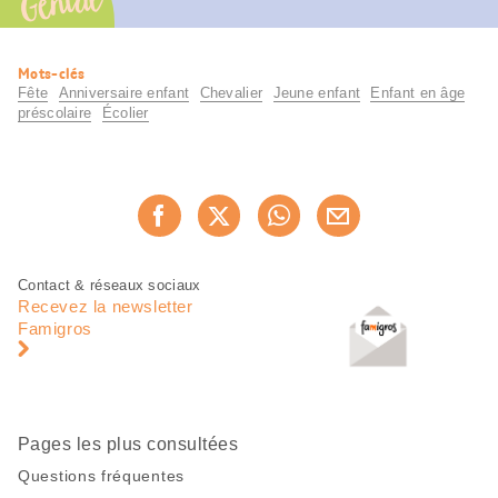
Génial
Informations
Mots-clés
utiles
Fête
Anniversaire enfant
Chevalier
Jeune enfant
Enfant en âge
préscolaire
Écolier
Partager
Recommander maintenan
cette
page
Pied
Navigation
Contact & réseaux sociaux
de
en
Recevez la newsletter
page
pied
Famigros
de
page
Pages les plus consultées
Questions fréquentes