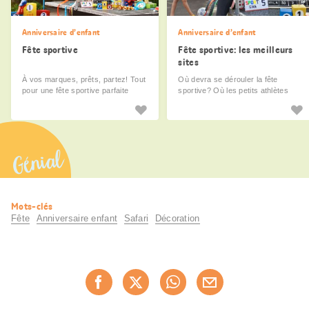
Anniversaire d’enfant
Anniversaire d’enfant
Fête sportive
Fête sportive: les meilleurs
sites
À vos marques, prêts, partez! Tout
Où devra se dérouler la fête
pour une fête sportive parfaite
sportive? Où les petits athlètes
disposeront-ils de suffisamment de
place? Quel est le meilleur endroit
pour fêter sa victoire? Vous
trouverez ici des idées de sites et
des conseils pour des lieux de
Génial
fêtes géniaux.
Informations
Mots-clés
utiles
Fête
Anniversaire enfant
Safari
Décoration
Partager
Recommander maintenan
cette
page