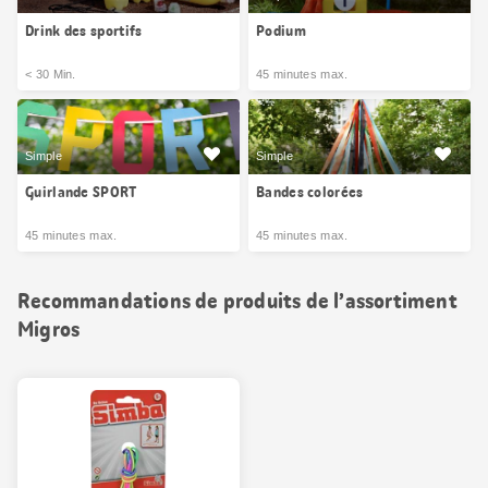
Drink des sportifs
Podium
< 30 Min.
45 minutes max.
Simple
Simple
Guirlande SPORT
Bandes colorées
45 minutes max.
45 minutes max.
Recommandations de produits de l’assortiment
Migros