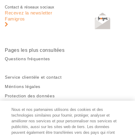
Pied
Navigation
Contact & réseaux sociaux
de
en
Recevez la newsletter
page
pied
Famigros
de
page
Pages les plus consultées
Questions fréquentes
Service clientèle et contact
Méntions légales
Protection des données
Nous et nos partenaires utilisons des cookies et des
Restez en contact!
technologies similaires pour fournir, protéger, analyser et
Facebook
http://twitter.com/migros
https://www.youtube.com/user/Migr
Pinterest
Instagram
améliorer nos services et pour personnaliser nos services et
publicités, aussi sur les sites web de tiers. Les données
peuvent également être transférées vers des pays qui n'ont