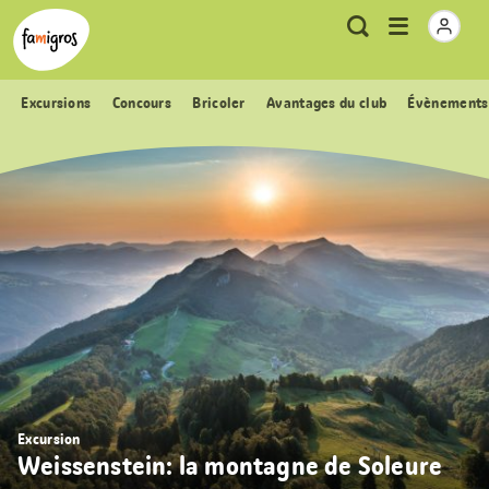
Signets
Header
Accueil Famigros.ch
Logo
Métanavigation
Ouvrir
Recherche
de
le
navigation
menu
Excursions
Concours
Bricoler
Avantages du club
Évènements
Excursion
Weissenstein: la montagne de Soleure