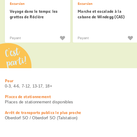
Excursion
Excursion
Voyage dans le temps: les
Marche et escalade à la
grottes de Réclère
cabane de Windegg (CAS)
Payant
Payant
C’est
parti!
Informations
Pour
utiles
0-3, 4-6, 7-12, 13-17, 18+
Places de stationnement
Places de stationnement disponibles
Arrêt de transports publics le plus proche
Oberdorf SO / Oberdorf SO (Talstation)