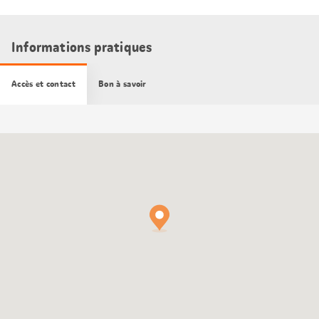
Informations pratiques
Accès et contact
Bon à savoir
Carte
Google
Maps