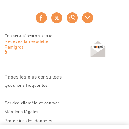
Partager
Recommander maintenan
cette
page
Pied
Navigation
Contact & réseaux sociaux
de
en
Recevez la newsletter
page
pied
Famigros
de
page
Pages les plus consultées
Questions fréquentes
Service clientèle et contact
Méntions légales
Protection des données