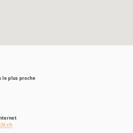
s le plus proche
Internet
3l.ch