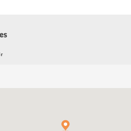
es
ir