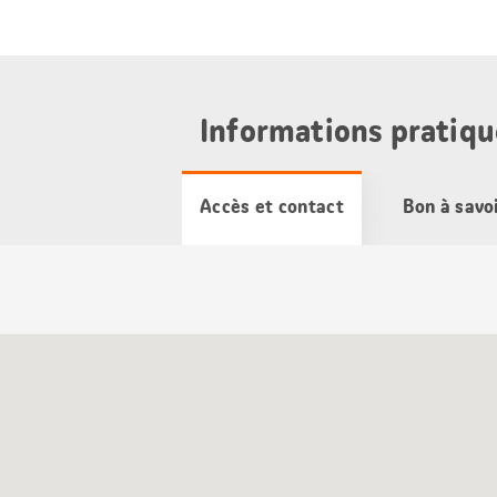
Informations pratiqu
Accès et contact
Bon à savo
Carte
Google
Maps