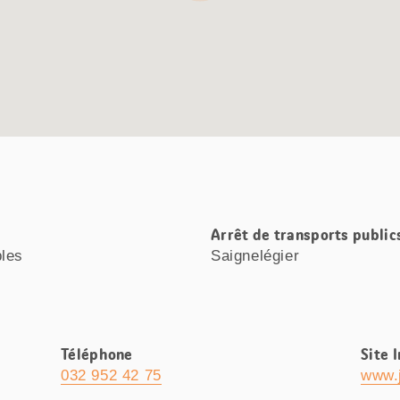
Arrêt de transports public
bles
Saignelégier
Téléphone
Site 
032 952 42 75
www.j