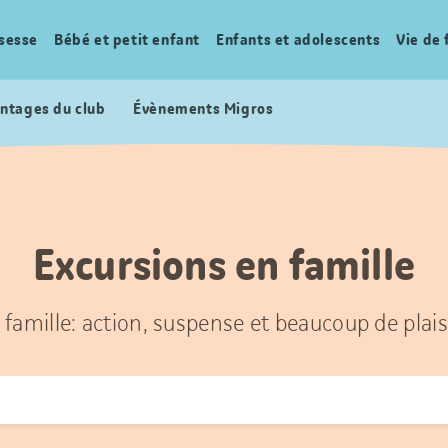
sesse
Bébé et petit enfant
Enfants et adolescents
Vie de 
ntages du club
Évènements Migros
Excursions en famille
 famille: action, suspense et beaucoup de plais
r