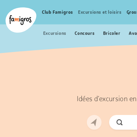
Signets
Header
Accueil Famigros.ch
de
Logo
Club Famigros
Excursions et loisirs
Gros
Navigation
navigation
principale
Excursions
Concours
Bricoler
Ava
Idées d’excursion en
Cherche