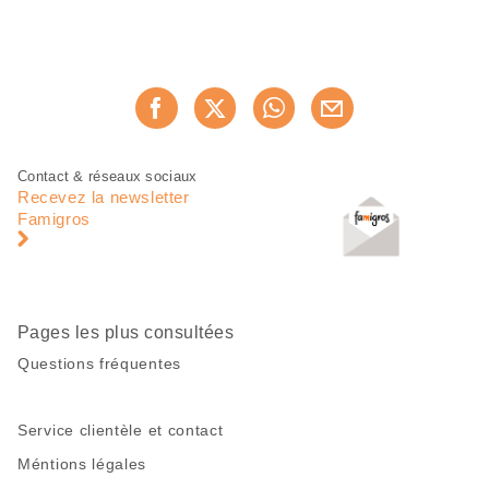
Partager
Recommander maintenan
cette
page
Pied
Navigation
Contact & réseaux sociaux
de
en
Recevez la newsletter
page
pied
Famigros
de
page
Pages les plus consultées
Questions fréquentes
Service clientèle et contact
Méntions légales