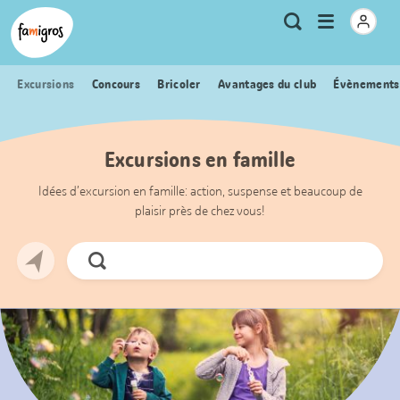
Signets
Header
Accueil Famigros.ch
Logo
Métanavigation
Ouvrir
Recherche
de
le
navigation
menu
Excursions
Concours
Bricoler
Avantages du club
Évènements
Excursions en famille
Idées d’excursion en famille: action, suspense et beaucoup de
plaisir près de chez vous!
Chercher