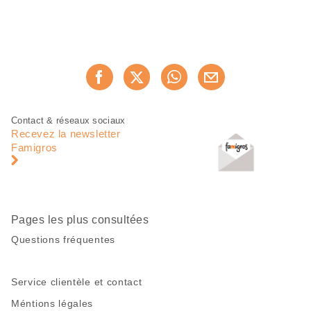
Partager
Recommander maintenan
cette
page
Pied
Navigation
Contact & réseaux sociaux
de
en
Recevez la newsletter
page
pied
Famigros
de
page
Pages les plus consultées
Questions fréquentes
Service clientèle et contact
Méntions légales