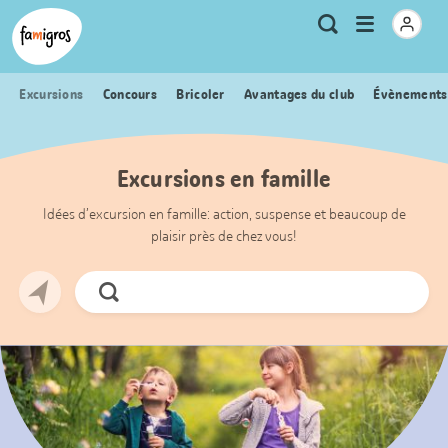
Signets
Header
Accueil Famigros.ch
Logo
Métanavigation
Ouvrir
Recherche
de
le
navigation
menu
Excursions
Concours
Bricoler
Avantages du club
Évènements
Excursions en famille
Idées d’excursion en famille: action, suspense et beaucoup de
plaisir près de chez vous!
Chercher