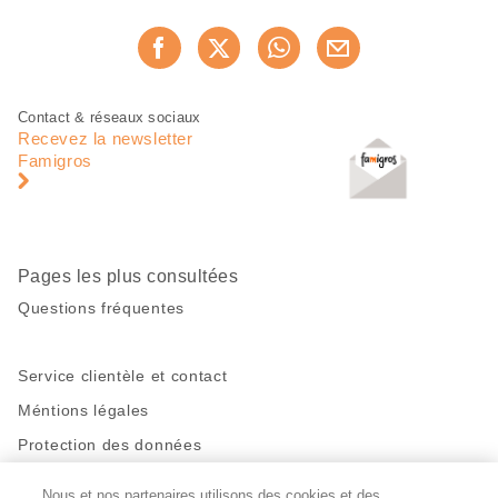
Partager
Recommander maintenan
cette
page
Pied
Navigation
Contact & réseaux sociaux
de
en
Recevez la newsletter
page
pied
Famigros
de
page
Pages les plus consultées
Questions fréquentes
Service clientèle et contact
Méntions légales
Protection des données
Nous et nos partenaires utilisons des cookies et des