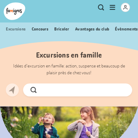
Signets
Header
Accueil Famigros.ch
Logo
Métanavigation
Ouvrir
Recherche
de
le
navigation
menu
Excursions
Concours
Bricoler
Avantages du club
Évènements
Excursions en famille
Idées d’excursion en famille: action, suspense et beaucoup de
plaisir près de chez vous!
Chercher