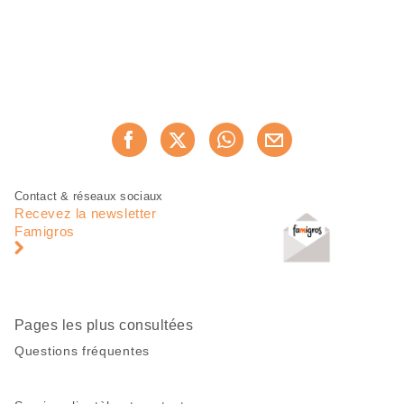
Partager
Recommander maintenan
cette
page
Pied
Navigation
Contact & réseaux sociaux
de
en
Recevez la newsletter
page
pied
Famigros
de
page
Pages les plus consultées
Questions fréquentes