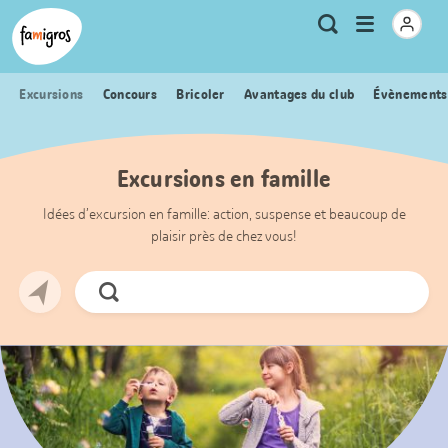
Signets
Header
Accueil Famigros.ch
Logo
Métanavigation
Ouvrir
Recherche
de
le
navigation
menu
Excursions
Concours
Bricoler
Avantages du club
Évènements
Excursions en famille
Idées d’excursion en famille: action, suspense et beaucoup de
plaisir près de chez vous!
Chercher