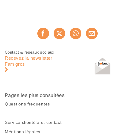
Partager
Recommander maintenan
cette
page
Pied
Navigation
Contact & réseaux sociaux
de
en
Recevez la newsletter
page
pied
Famigros
de
page
Pages les plus consultées
Questions fréquentes
Service clientèle et contact
Méntions légales