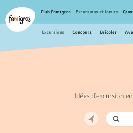
Signets
Header
Accueil Famigros.ch
de
Logo
Club Famigros
Excursions et loisirs
Gros
Navigation
navigation
principale
Excursions
Concours
Bricoler
Ava
Idées d’excursion en
Cherche