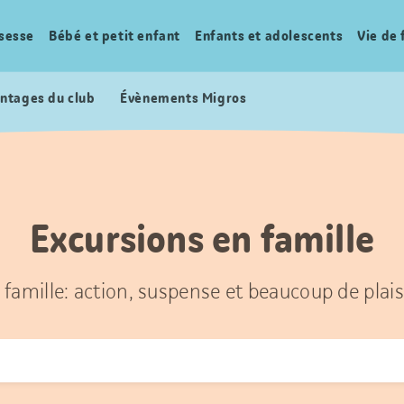
sesse
Bébé et petit enfant
Enfants et adolescents
Vie de 
ntages du club
Évènements Migros
Excursions en famille
 famille: action, suspense et beaucoup de plais
r