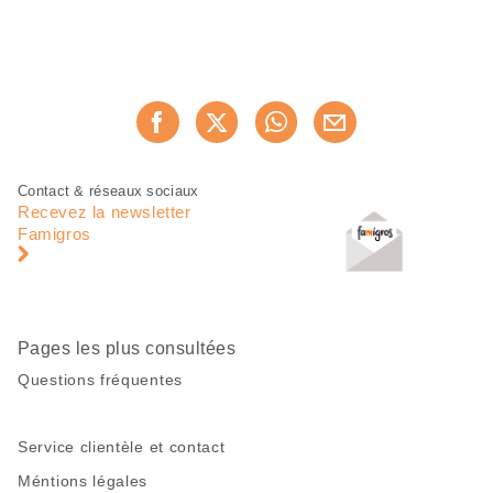
Partager
Recommander maintenan
cette
page
Pied
Navigation
Contact & réseaux sociaux
de
en
Recevez la newsletter
page
pied
Famigros
de
page
Pages les plus consultées
Questions fréquentes
Service clientèle et contact
Méntions légales