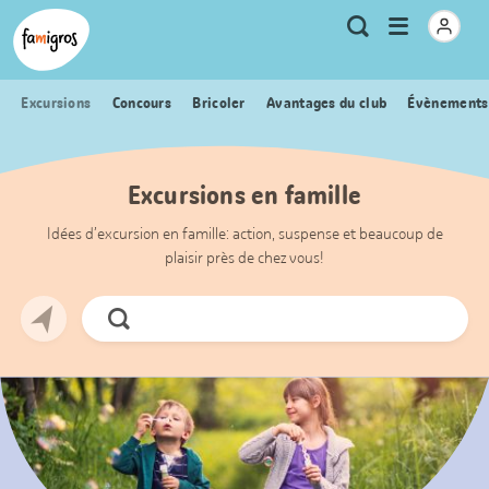
Signets
Header
Accueil Famigros.ch
Logo
Métanavigation
Ouvrir
Recherche
de
le
navigation
menu
Excursions
Concours
Bricoler
Avantages du club
Évènements
Excursions en famille
Idées d’excursion en famille: action, suspense et beaucoup de
plaisir près de chez vous!
Chercher