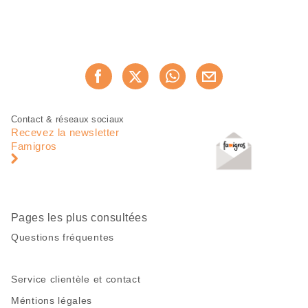
Partager
Recommander maintenan
cette
page
Pied
Navigation
Contact & réseaux sociaux
de
en
Recevez la newsletter
page
pied
Famigros
de
page
Pages les plus consultées
Questions fréquentes
Service clientèle et contact
Méntions légales