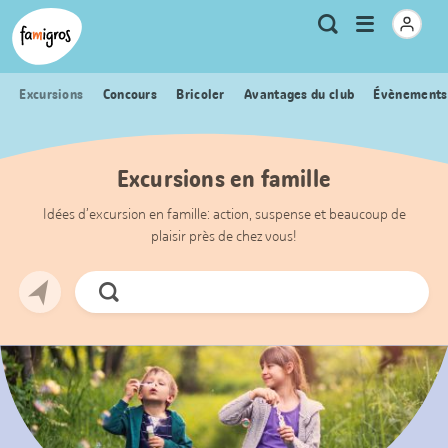
Signets
Header
Accueil Famigros.ch
Logo
Métanavigation
Ouvrir
Recherche
de
le
navigation
menu
Excursions
Concours
Bricoler
Avantages du club
Évènements
Excursions en famille
Idées d’excursion en famille: action, suspense et beaucoup de
plaisir près de chez vous!
Chercher