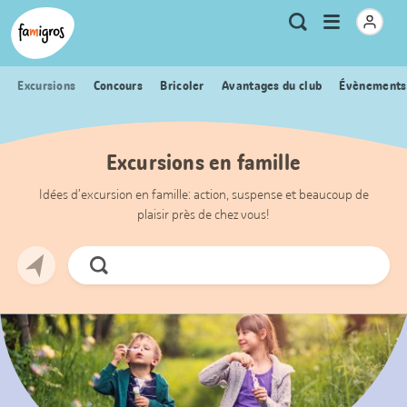
Signets
Header
Accueil Famigros.ch
Logo
Métanavigation
Ouvrir
Recherche
de
le
navigation
menu
Excursions
Concours
Bricoler
Avantages du club
Évènements
Excursions en famille
Idées d’excursion en famille: action, suspense et beaucoup de
plaisir près de chez vous!
Chercher