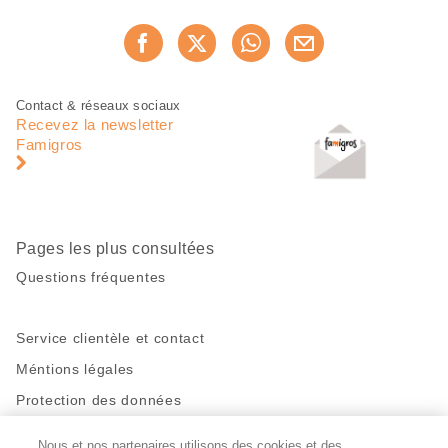
Partager
Recommander maintenan
cette
page
Pied
Navigation
Contact & réseaux sociaux
de
en
Recevez la newsletter
page
pied
Famigros
de
page
Pages les plus consultées
Questions fréquentes
Service clientèle et contact
Méntions légales
Protection des données
Nous et nos partenaires utilisons des cookies et des