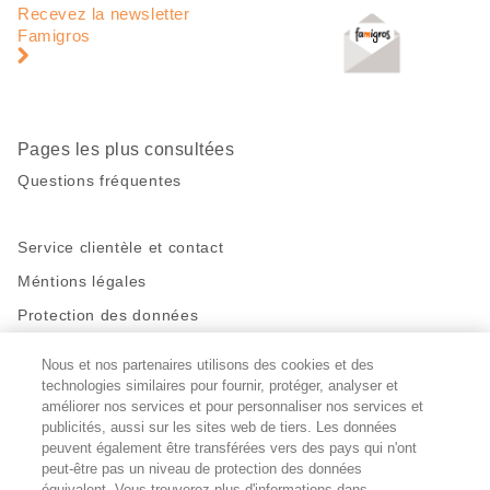
de
en
Recevez la newsletter
page
pied
Famigros
de
page
Pages les plus consultées
Questions fréquentes
Service clientèle et contact
Méntions légales
Protection des données
Nous et nos partenaires utilisons des cookies et des
Restez en contact!
technologies similaires pour fournir, protéger, analyser et
Facebook
améliorer nos services et pour personnaliser nos services et
http://twitter.com/migros
https://www.youtube.com/user/Migr
Pinterest
Instagram
publicités, aussi sur les sites web de tiers. Les données
peuvent également être transférées vers des pays qui n'ont
peut-être pas un niveau de protection des données
Paramètres des cookies
équivalent. Vous trouverez plus d'informations dans