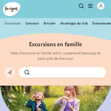
Signets
Header
Accueil Famigros.ch
Logo
Métanavigation
Ouvrir
Recherche
de
le
navigation
menu
Excursions
Concours
Bricoler
Avantages du club
Évènements
Excursions en famille
Idées d’excursion en famille: action, suspense et beaucoup de
plaisir près de chez vous!
Chercher