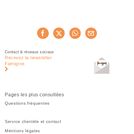
Partager
Recommander maintenan
cette
page
Pied
Navigation
Contact & réseaux sociaux
de
en
Recevez la newsletter
page
pied
Famigros
de
page
Pages les plus consultées
Questions fréquentes
Service clientèle et contact
Méntions légales