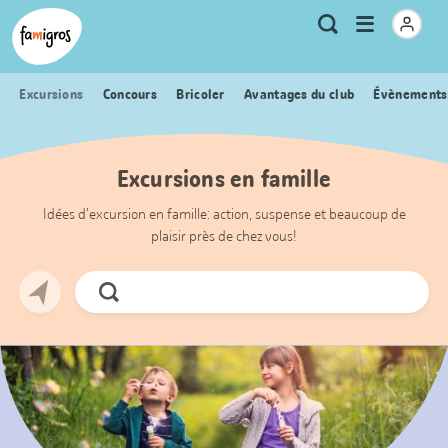
Signets
Header
Accueil Famigros.ch
Logo
Métanavigation
Ouvrir
Recherche
de
le
navigation
menu
Excursions
Concours
Bricoler
Avantages du club
Évènements
Excursions en famille
Idées d’excursion en famille: action, suspense et beaucoup de
plaisir près de chez vous!
Chercher