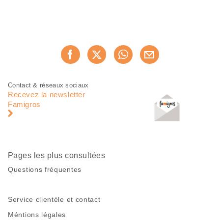
Partager
Recommander maintenan
cette
page
Pied
Navigation
Contact & réseaux sociaux
de
en
Recevez la newsletter
page
pied
Famigros
de
page
Pages les plus consultées
Questions fréquentes
Service clientèle et contact
Méntions légales