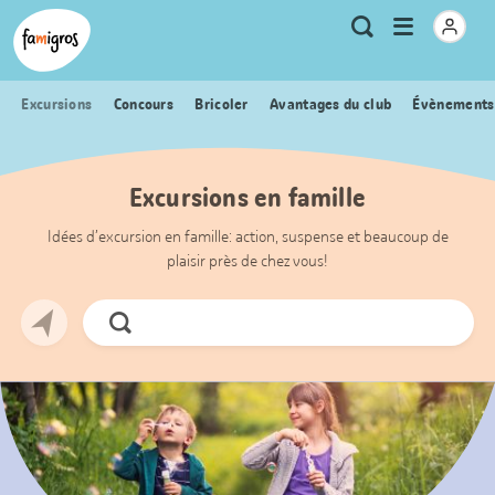
Signets
Header
Accueil Famigros.ch
Logo
Métanavigation
Ouvrir
Recherche
de
le
navigation
menu
Excursions
Concours
Bricoler
Avantages du club
Évènements
Excursions en famille
Idées d’excursion en famille: action, suspense et beaucoup de
plaisir près de chez vous!
Chercher