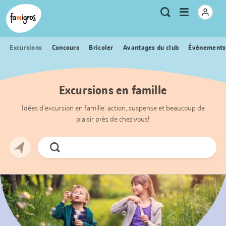
Signets
Header
Accueil Famigros.ch
Logo
Métanavigation
Ouvrir
Recherche
de
le
navigation
menu
Excursions
Concours
Bricoler
Avantages du club
Évènements
Excursions en famille
Idées d’excursion en famille: action, suspense et beaucoup de
plaisir près de chez vous!
Chercher