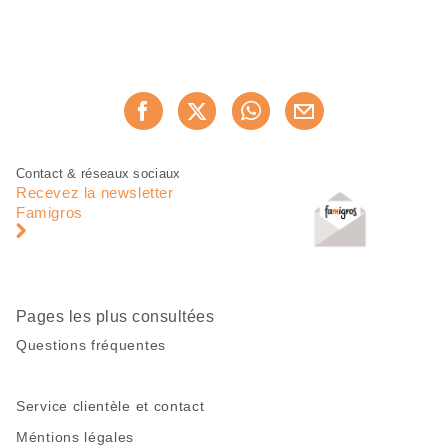
Partager
Recommander maintenan
cette
page
Pied
Navigation
Contact & réseaux sociaux
de
en
Recevez la newsletter
page
pied
Famigros
de
page
Pages les plus consultées
Questions fréquentes
Service clientèle et contact
Méntions légales