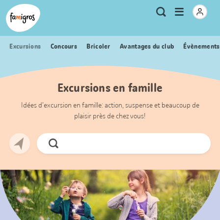
Signets
Header
Accueil Famigros.ch
Logo
Métanavigation
Ouvrir
Recherche
de
le
navigation
menu
Excursions
Concours
Bricoler
Avantages du club
Évènements
Excursions en famille
Idées d’excursion en famille: action, suspense et beaucoup de
plaisir près de chez vous!
Chercher