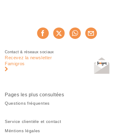
Partager
Recommander maintenan
cette
page
Pied
Navigation
Contact & réseaux sociaux
de
en
Recevez la newsletter
page
pied
Famigros
de
page
Pages les plus consultées
Questions fréquentes
Service clientèle et contact
Méntions légales