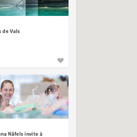
 de Vals
na Näfels invite à