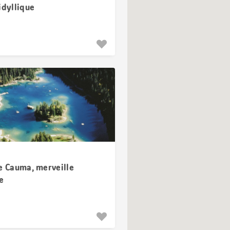
idyllique
e Cauma, merveille
e