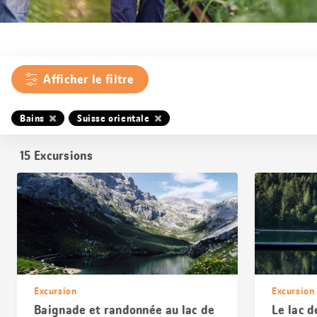
Afficher le filtre
Bains
Suisse orientale
15
Excursions
Excursion
Excursion
Baignade et randonnée au lac de
Le lac d