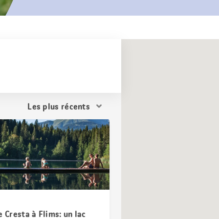
Trier
les
résultats
e Cresta à Flims: un lac