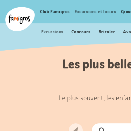
Signets
Header
Accueil Famigros.ch
de
Logo
Club Famigros
Excursions et loisirs
Gros
Navigation
navigation
principale
Excursions
Concours
Bricoler
Ava
Les plus bell
Le plus souvent, les enfan