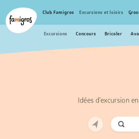
Signets
Header
Accueil Famigros.ch
de
Logo
Club Famigros
Excursions et loisirs
Gros
Navigation
navigation
principale
Excursions
Concours
Bricoler
Ava
Idées d’excursion en
Cherche