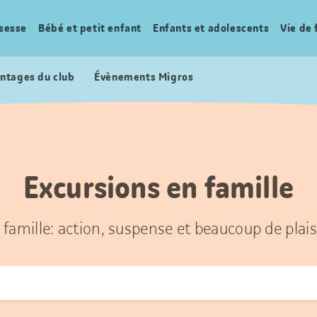
sesse
Bébé et petit enfant
Enfants et adolescents
Vie de 
ntages du club
Évènements Migros
Excursions en famille
 famille: action, suspense et beaucoup de plais
r