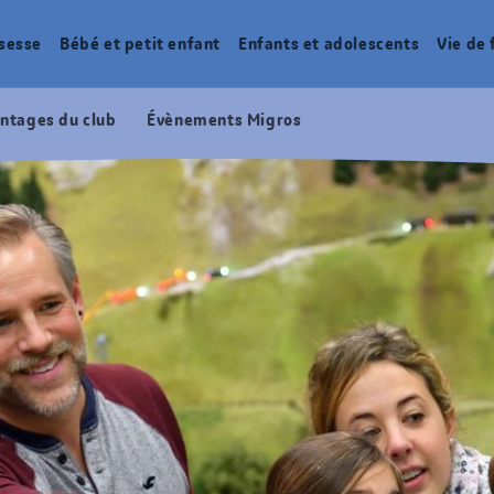
sesse
Bébé et petit enfant
Enfants et adolescents
Vie de 
ntages du club
Évènements Migros