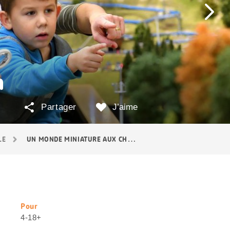
n
Partager
J’aime
LE
UN MONDE MINIATURE AUX CHUTES DU RHIN
Pour
Informations
4-18+
utiles