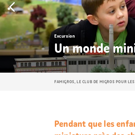
Excursion
Un monde mini
Navigation
FAMIGROS, LE CLUB DE MIGROS POUR LES
Breadcrumb
Pendant que les enf