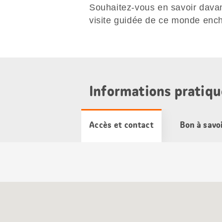
Souhaitez-vous en savoir dava
visite guidée de ce monde ench
Informations pratiqu
Accès et contact
Bon à savo
Carte
Google
Maps