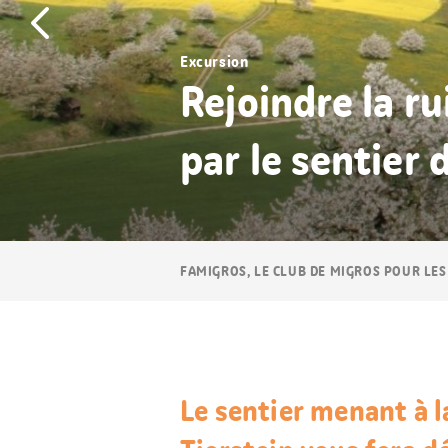
Excursion
Rejoindre la ru
par le sentier 
Navigation
FAMIGROS, LE CLUB DE MIGROS POUR LES
Breadcrumb
Le sentier menant à l