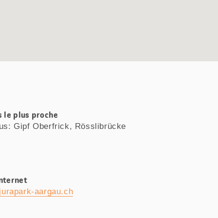
s le plus proche
Bus: Gipf Oberfrick, Rösslibrücke
Internet
jurapark-aargau.ch