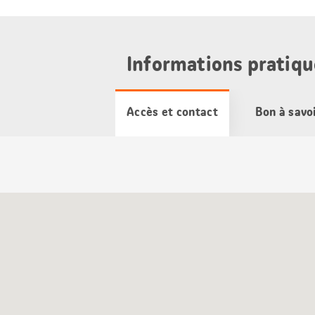
Informations pratiqu
Accès et contact
Bon à savo
Carte
Google
Maps