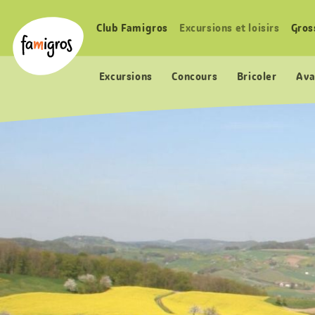
Signets
Header
Accueil Famigros.ch
de
Logo
Club Famigros
Excursions et loisirs
Gros
Navigation
navigation
principale
Excursions
Concours
Bricoler
Ava