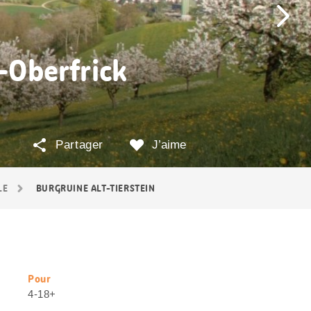
f-Oberfrick
Partager
J’aime
LE
BURGRUINE ALT-TIERSTEIN
Pour
Informations
4-18+
utiles