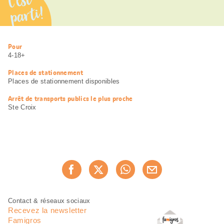
C’est
parti!
Informations
Pour
utiles
4-18+
Places de stationnement
Places de stationnement disponibles
Arrêt de transports publics le plus proche
Ste Croix
Partager
Recommander maintenan
cette
page
Pied
Navigation
Contact & réseaux sociaux
de
en
Recevez la newsletter
page
pied
Famigros