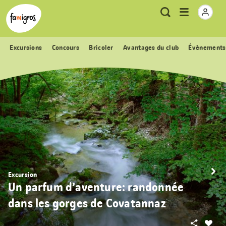
Signets
Header
Accueil Famigros.ch
Logo
Métanavigation
Ouvrir
Recherche
de
le
navigation
menu
Excursions
Concours
Bricoler
Avantages du club
Évènements
Excursion
Un parfum d’aventure: randonnée
dans les gorges de Covatannaz
Partager