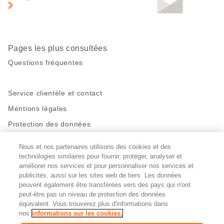
de
page
Pages les plus consultées
Questions fréquentes
Service clientèle et contact
Méntions légales
Protection des données
Nous et nos partenaires utilisons des cookies et des
Restez en contact!
technologies similaires pour fournir, protéger, analyser et
améliorer nos services et pour personnaliser nos services et
Facebook
http://twitter.com/migros
https://www.youtube.com/user/Migr
Pinterest
Instagram
publicités, aussi sur les sites web de tiers. Les données
peuvent également être transférées vers des pays qui n'ont
peut-être pas un niveau de protection des données
Paramètres des cookies
équivalent. Vous trouverez plus d'informations dans
nos
informations sur les cookies.