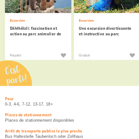
Excursion
Excursion
Dählhölzli: fascination et
Une excursion divertissante
action au parc animalier de
et instructive au parc
Berne
animalier de Roggenhausen
Payant
Gratuit
C’est
parti!
Informations
Pour
utiles
0-3, 4-6, 7-12, 13-17, 18+
Places de stationnement
Places de stationnement disponibles
Arrêt de transports publics le plus proche
Bus Haltestelle Taubenloch oder Zollhaus