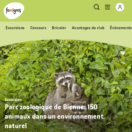
Signets
Header
Accueil Famigros.ch
Logo
Métanavigation
Ouvrir
Recherche
de
le
navigation
menu
Excursions
Concours
Bricoler
Avantages du club
Évènements
Excursion
Parc zoologique de Bienne: 150
animaux dans un environnement
naturel