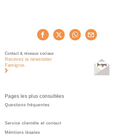
Partager
Recommander maintenan
cette
page
Pied
Navigation
Contact & réseaux sociaux
de
en
Recevez la newsletter
page
pied
Famigros
de
page
Pages les plus consultées
Questions fréquentes
Service clientèle et contact
Méntions légales