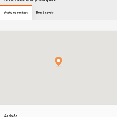
Accès et contact
Bon à savoir
Carte
Google
Maps
Arrivée