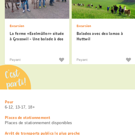
Excursion
Excursion
La ferme «Eselmüller» située
Balades avec des lamas à
à Grasswil - Une balade à dos
Huttwil
d’âne
Payant
Payant
C’est
parti!
Informations
Pour
utiles
6-12, 13-17, 18+
Places de stationnement
Places de stationnement disponibles
Arrêt de transports publics le plus proche