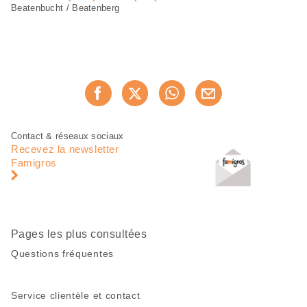
Beatenbucht / Beatenberg
Partager
Recommander maintenan
cette
page
Pied
Navigation
Contact & réseaux sociaux
de
en
Recevez la newsletter
page
pied
Famigros
de
page
Pages les plus consultées
Questions fréquentes
Service clientèle et contact