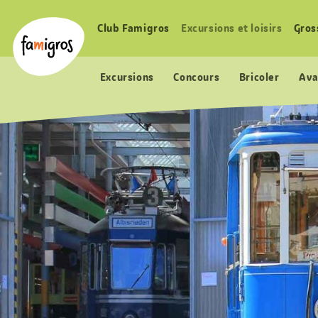
Signets
Header
Accueil Famigros.ch
de
Logo
Club Famigros
Excursions et loisirs
Gros
Navigation
navigation
principale
Excursions
Concours
Bricoler
Ava