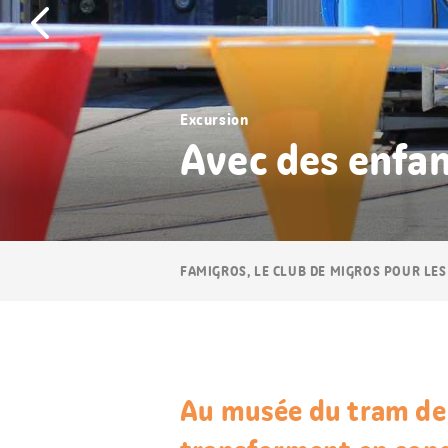
Excursion
Avec des enfan
Navigation
FAMIGROS, LE CLUB DE MIGROS POUR LES
Breadcrumb
Au musée du tram de 