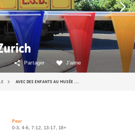
Zurich
Partager
J’aime
LE
AVEC DES ENFANTS AU MUSÉE DU TRAM DE ZURICH
Pour
Informations
0-3, 4-6, 7-12, 13-17, 18+
utiles