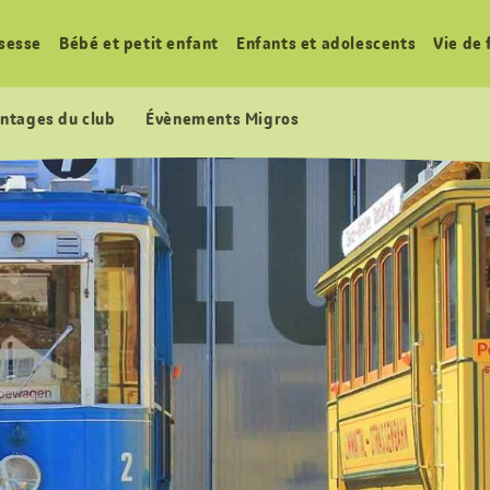
sesse
Bébé et petit enfant
Enfants et adolescents
Vie de 
ntages du club
Évènements Migros