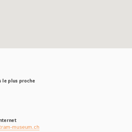
s le plus proche
Internet
tram-museum.ch