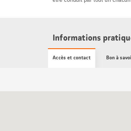
être conduit par tout un chacun
Informations pratiqu
Accès et contact
Bon à savo
Carte
Google
Maps