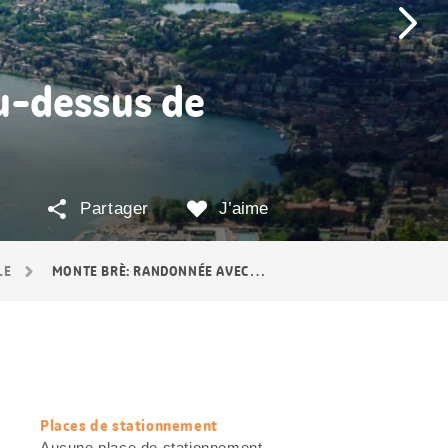
u-dessus de
Partager
J’aime
LE
MONTE BRÈ: RANDONNÉE AVEC LES ENFANTS AU TESSIN
Places de stationnement
Informations
Aucune place de stationnement