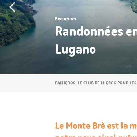
Excursion
Randonnées en
Lugano
Navigation
FAMIGROS, LE CLUB DE MIGROS POUR LES
Breadcrumb
Le Monte Brè est la m