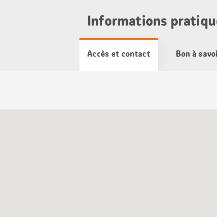
Informations pratiqu
Accès et contact
Bon à savo
Carte
Google
Maps