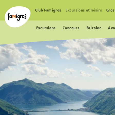
Signets
Header
Accueil Famigros.ch
de
Logo
Club Famigros
Excursions et loisirs
Gros
Navigation
navigation
principale
Excursions
Concours
Bricoler
Ava