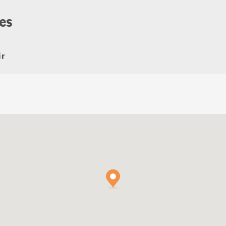
es
ir