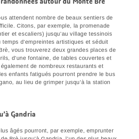
d: randonnées autour du Monte Brè
ous attendent nombre de beaux sentiers de
fficile. Citons, par exemple, la promenade
ier et escaliers) jusqu’au village tessinois
du temps d’empreintes artistiques et séduit
Brè, vous trouverez deux grandes places de
ils, d’une fontaine, de tables couvertes et
de également de nombreux restaurants et
 les enfants fatigués pourront prendre le bus
ano, au lieu de grimper jusqu’à la station
u’à Gandria
plus âgés pourront, par exemple, emprunter
de Brè jusqu’à Gandria, l’un des plus beaux