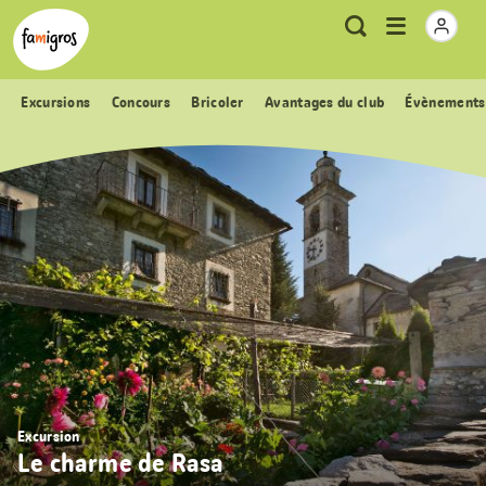
Signets
Header
Accueil Famigros.ch
Logo
Métanavigation
Ouvrir
Recherche
de
le
navigation
menu
Excursions
Concours
Bricoler
Avantages du club
Évènements
Excursion
Le charme de Rasa