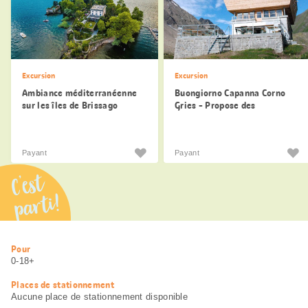
Excursion
Excursion
Ambiance méditerranéenne
Buongiorno Capanna Corno
sur les îles de Brissago
Gries - Propose des
spécialités culinaires
Payant
Payant
C’est
parti!
Informations
Pour
utiles
0-18+
Places de stationnement
Aucune place de stationnement disponible