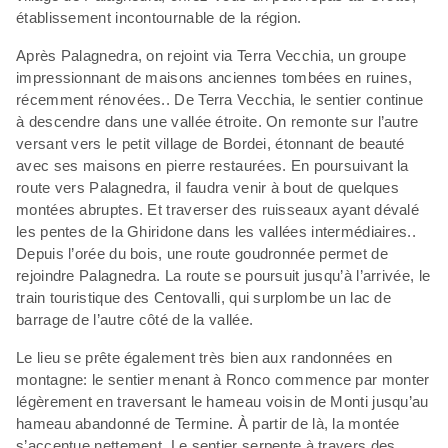
établissement incontournable de la région.
Après Palagnedra, on rejoint via Terra Vecchia, un groupe
impressionnant de maisons anciennes tombées en ruines,
récemment rénovées.. De Terra Vecchia, le sentier continue
à descendre dans une vallée étroite. On remonte sur l’autre
versant vers le petit village de Bordei, étonnant de beauté
avec ses maisons en pierre restaurées. En poursuivant la
route vers Palagnedra, il faudra venir à bout de quelques
montées abruptes. Et traverser des ruisseaux ayant dévalé
les pentes de la Ghiridone dans les vallées intermédiaires..
Depuis l’orée du bois, une route goudronnée permet de
rejoindre Palagnedra. La route se poursuit jusqu’à l’arrivée, le
train touristique des Centovalli, qui surplombe un lac de
barrage de l’autre côté de la vallée.
Le lieu se prête également très bien aux randonnées en
montagne: le sentier menant à Ronco commence par monter
légèrement en traversant le hameau voisin de Monti jusqu’au
hameau abandonné de Termine. À partir de là, la montée
s’accentue nettement. Le sentier serpente à travers des