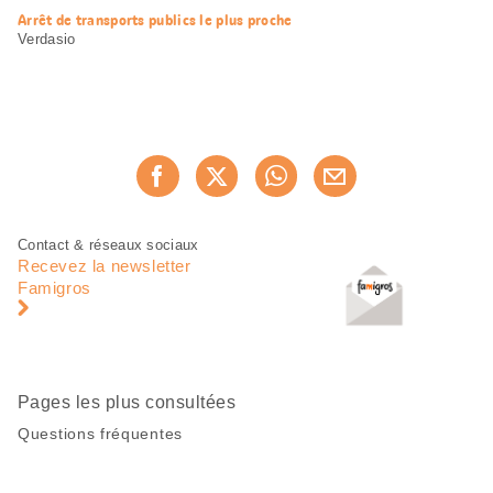
Arrêt de transports publics le plus proche
Verdasio
Partager
Recommander maintenan
cette
page
Pied
Navigation
Contact & réseaux sociaux
de
en
Recevez la newsletter
page
pied
Famigros
de
page
Pages les plus consultées
Questions fréquentes