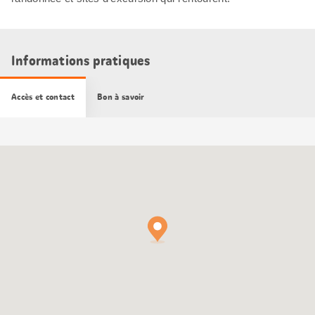
Informations pratiques
Accès et contact
Bon à savoir
Carte
Google
Maps