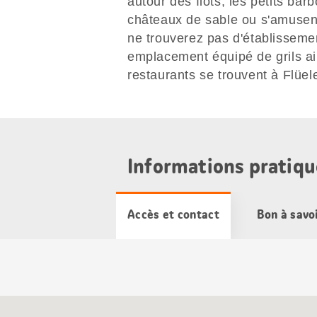
autour des îlots, les petits bar
châteaux de sable ou s'amusen
ne trouverez pas d'établisseme
emplacement équipé de grils ain
restaurants se trouvent à Flüel
Informations pratiqu
Accès et contact
Bon à savo
Carte