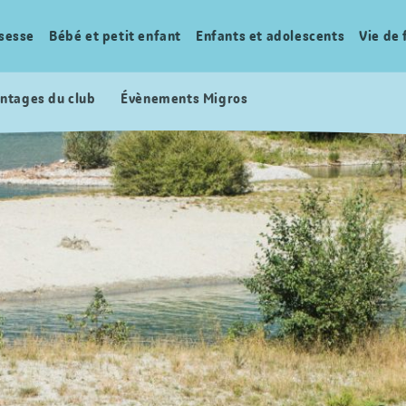
sesse
Bébé et petit enfant
Enfants et adolescents
Vie de 
ntages du club
Évènements Migros