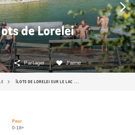
ots de Lorelei
Partager
J’aime
LE
ÎLOTS DE LORELEI SUR LE LAC D’URI
Pour
Informations
0-18+
utiles