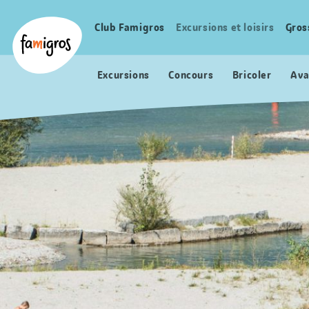
Signets
Header
Accueil Famigros.ch
de
Logo
Club Famigros
Excursions et loisirs
Gros
Navigation
navigation
principale
Excursions
Concours
Bricoler
Ava