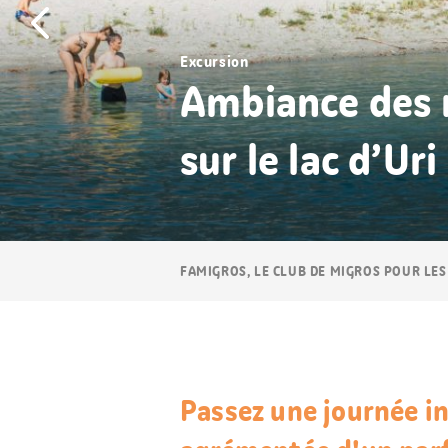
Excursion
Ambiance des m
sur le lac d’Uri
Navigation
FAMIGROS, LE CLUB DE MIGROS POUR LES
Breadcrumb
Passez une journée in