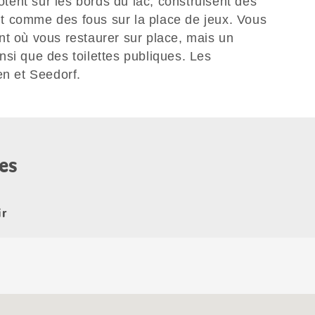
botent sur les bords du lac, construisent des
t comme des fous sur la place de jeux. Vous
nt où vous restaurer sur place, mais un
si que des toilettes publiques. Les
en et Seedorf.
es
ir