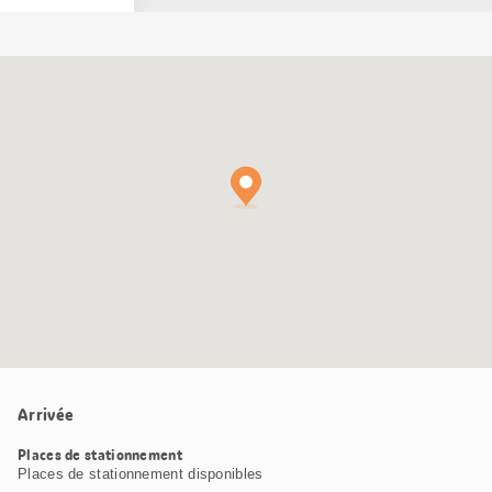
Carte
Google
Maps
Arrivée
Places de stationnement
Places de stationnement disponibles