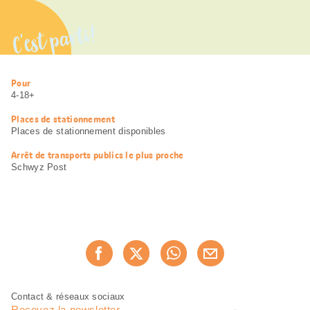
C'est parti!
Informations
Pour
utiles
4-18+
Places de stationnement
Places de stationnement disponibles
Arrêt de transports publics le plus proche
Schwyz Post
Partager
Recommander maintenan
cette
page
Pied
Navigation
Contact & réseaux sociaux
de
en
Recevez la newsletter