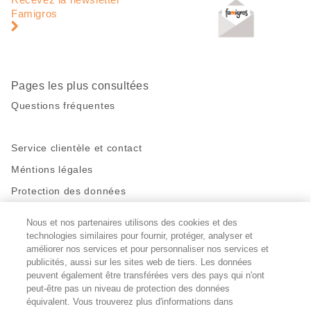
page
pied
Famigros
de
page
Pages les plus consultées
Questions fréquentes
Service clientèle et contact
Méntions légales
Protection des données
Nous et nos partenaires utilisons des cookies et des
Restez en contact!
technologies similaires pour fournir, protéger, analyser et
Facebook
http://twitter.com/migros
https://www.youtube.com/user/Migr
Pinterest
Instagram
améliorer nos services et pour personnaliser nos services et
publicités, aussi sur les sites web de tiers. Les données
peuvent également être transférées vers des pays qui n'ont
peut-être pas un niveau de protection des données
Paramètres des cookies
équivalent. Vous trouverez plus d'informations dans